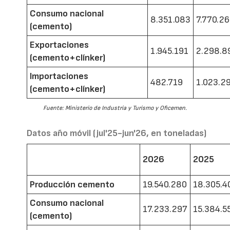
Consumo nacional
8.351.083
7.770.2
(cemento)
Exportaciones
1.945.191
2.298.8
(cemento+clínker)
Importaciones
482.719
1.023.2
(cemento+clínker)
Fuente: Ministerio de Industria y Turismo y Oficemen.
Datos año móvil (jul'25-jun'26, en toneladas)
2026
2025
Producción cemento
19.540.280
18.305.4
Consumo nacional
17.233.297
15.384.5
(cemento)