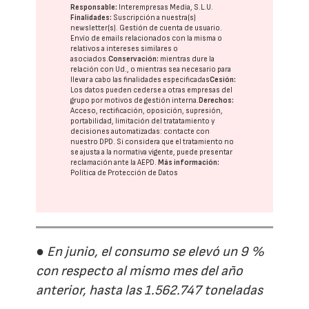
Responsable:
Interempresas Media, S.L.U.
Finalidades:
Suscripción a nuestra(s)
newsletter(s). Gestión de cuenta de usuario.
Envío de emails relacionados con la misma o
relativos a intereses similares o
asociados.
Conservación:
mientras dure la
relación con Ud., o mientras sea necesario para
llevar a cabo las finalidades especificadas
Cesión:
Los datos pueden cederse a otras
empresas del
grupo
por motivos de gestión interna.
Derechos:
Acceso, rectificación, oposición, supresión,
portabilidad, limitación del tratatamiento y
decisiones automatizadas:
contacte con
nuestro DPD
. Si considera que el tratamiento no
se ajusta a la normativa vigente, puede presentar
reclamación ante la
AEPD
.
Más información:
Política de Protección de Datos
● En junio, el consumo se elevó un 9 %
con respecto al mismo mes del año
anterior, hasta las 1.562.747 toneladas