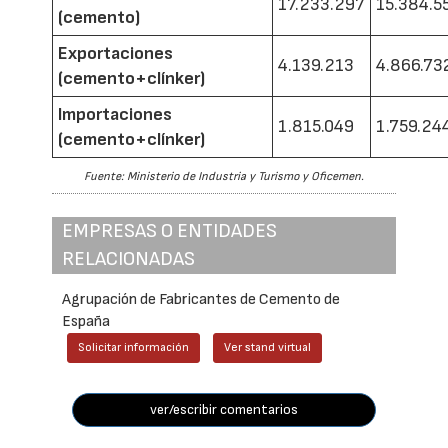
17.233.297
15.384.5
(cemento)
Exportaciones
4.139.213
4.866.73
(cemento+clínker)
Importaciones
1.815.049
1.759.24
(cemento+clínker)
Fuente: Ministerio de Industria y Turismo y Oficemen.
EMPRESAS O ENTIDADES
RELACIONADAS
Agrupación de Fabricantes de Cemento de
España
Solicitar información
Ver stand virtual
ver/escribir comentarios