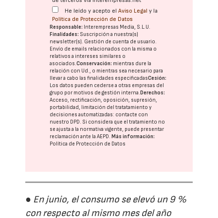
de terceros vía interempresas.net
He leído y acepto el
Aviso Legal
y la
Política de Protección de Datos
Responsable:
Interempresas Media, S.L.U.
Finalidades:
Suscripción a nuestra(s)
newsletter(s). Gestión de cuenta de usuario.
Envío de emails relacionados con la misma o
relativos a intereses similares o
asociados.
Conservación:
mientras dure la
relación con Ud., o mientras sea necesario para
llevar a cabo las finalidades especificadas
Cesión:
Los datos pueden cederse a otras
empresas del
grupo
por motivos de gestión interna.
Derechos:
Acceso, rectificación, oposición, supresión,
portabilidad, limitación del tratatamiento y
decisiones automatizadas:
contacte con
nuestro DPD
. Si considera que el tratamiento no
se ajusta a la normativa vigente, puede presentar
reclamación ante la
AEPD
.
Más información:
Política de Protección de Datos
● En junio, el consumo se elevó un 9 %
con respecto al mismo mes del año