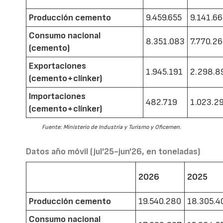
Producción cemento
9.459.655
9.141.6
Consumo nacional
8.351.083
7.770.2
(cemento)
Exportaciones
1.945.191
2.298.8
(cemento+clínker)
Importaciones
482.719
1.023.2
(cemento+clínker)
Fuente: Ministerio de Industria y Turismo y Oficemen.
Datos año móvil (jul'25-jun'26, en toneladas)
2026
2025
Producción cemento
19.540.280
18.305.4
Consumo nacional