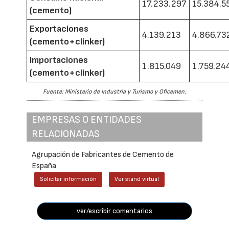
17.233.297
15.384.5
(cemento)
Exportaciones
4.139.213
4.866.73
(cemento+clínker)
Importaciones
1.815.049
1.759.24
(cemento+clínker)
Fuente: Ministerio de Industria y Turismo y Oficemen.
EMPRESAS O ENTIDADES
RELACIONADAS
Agrupación de Fabricantes de Cemento de
España
Solicitar información
Ver stand virtual
ver/escribir comentarios