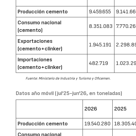
Producción cemento
9.459.655
9.141.6
Consumo nacional
8.351.083
7.770.2
(cemento)
Exportaciones
1.945.191
2.298.8
(cemento+clínker)
Importaciones
482.719
1.023.2
(cemento+clínker)
Fuente: Ministerio de Industria y Turismo y Oficemen.
Datos año móvil (jul'25-jun'26, en toneladas)
2026
2025
Producción cemento
19.540.280
18.305.4
Consumo nacional