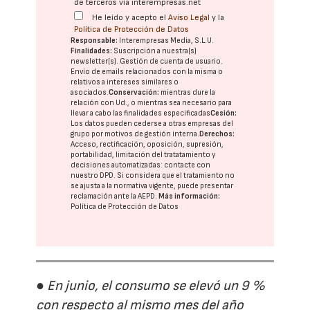
de terceros vía interempresas.net
He leído y acepto el
Aviso Legal
y la
Política de Protección de Datos
Responsable:
Interempresas Media, S.L.U.
Finalidades:
Suscripción a nuestra(s)
newsletter(s). Gestión de cuenta de usuario.
Envío de emails relacionados con la misma o
relativos a intereses similares o
asociados.
Conservación:
mientras dure la
relación con Ud., o mientras sea necesario para
llevar a cabo las finalidades especificadas
Cesión:
Los datos pueden cederse a otras
empresas del
grupo
por motivos de gestión interna.
Derechos:
Acceso, rectificación, oposición, supresión,
portabilidad, limitación del tratatamiento y
decisiones automatizadas:
contacte con
nuestro DPD
. Si considera que el tratamiento no
se ajusta a la normativa vigente, puede presentar
reclamación ante la
AEPD
.
Más información:
Política de Protección de Datos
● En junio, el consumo se elevó un 9 %
con respecto al mismo mes del año