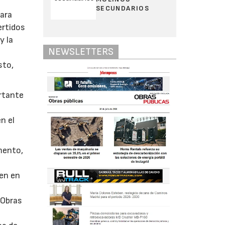
SECUNDARIOS
para
ertidos
y la
NEWSLETTERS
sto,
ortante
n el
omento,
nen en
 Obras