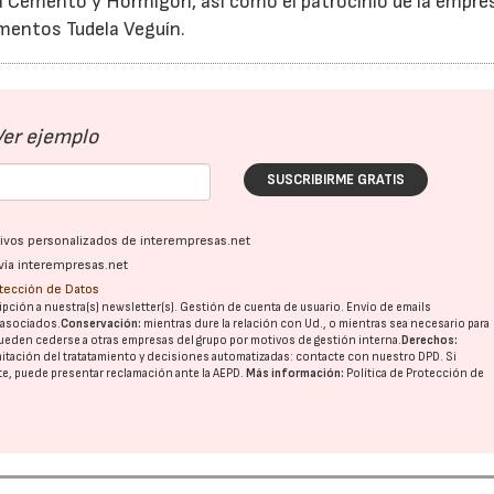
a Cemento y Hormigón, así como el patrocinio de la empre
mentos Tudela Veguín.
28/07/2026
30/07/2026
Ver ejemplo
SUSCRIBIRME GRATIS
ativos personalizados de interempresas.net
vía interempresas.net
otección de Datos
pción a nuestra(s) newsletter(s). Gestión de cuenta de usuario. Envío de emails
o asociados.
Conservación:
mientras dure la relación con Ud., o mientras sea necesario para
ueden cederse a otras
empresas del grupo
por motivos de gestión interna.
Derechos:
imitación del tratatamiento y decisiones automatizadas:
contacte con nuestro DPD
. Si
nte, puede presentar reclamación ante la
AEPD
.
Más información:
Política de Protección de