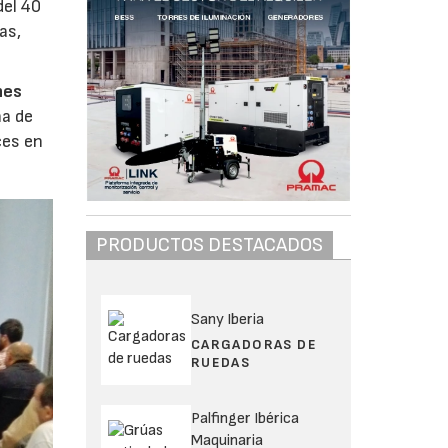
del 40
as,
nes
na de
ces en
.
PRODUCTOS DESTACADOS
Sany Iberia
CARGADORAS DE
RUEDAS
Palfinger Ibérica
Maquinaria