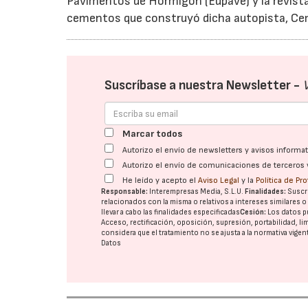
Pavimentos de Hormigón (Eupave) y la revist
cementos que construyó dicha autopista, Ce
Suscríbase a nuestra Newsletter -
Marcar todos
Autorizo el envío de newsletters y avisos inform
Autorizo el envío de comunicaciones de terceros 
He leído y acepto el
Aviso Legal
y la
Política de Pr
Responsable:
Interempresas Media, S.L.U.
Finalidades:
Suscri
relacionados con la misma o relativos a intereses similares 
llevar a cabo las finalidades especificadas
Cesión:
Los datos p
Acceso, rectificación, oposición, supresión, portabilidad, l
considera que el tratamiento no se ajusta a la normativa vige
Datos