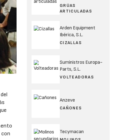
GRÚAS
ARTICULADAS
Arden Equipment
Ibérica, S.L.
CIZALLAS
Suministros Europa-
Parts, S.L.
VOLTEADORAS
 del
Anzeve
ás
CAÑONES
que
emento
Tecymacan
s con
MOLINOS