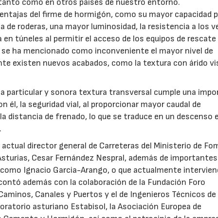
tanto como en otros países de nuestro entorno.
 ventajas del firme de hormigón, como su mayor capacidad 
a de roderas, una mayor luminosidad, la resistencia a los v
 en túneles al permitir el acceso de los equipos de rescate 
 se ha mencionado como inconveniente el mayor nivel de
te existen nuevos acabados, como la textura con árido vi
sta particular y sonora textura transversal cumple una imp
on él, la seguridad vial, al proporcionar mayor caudal de
la distancia de frenado, lo que se traduce en un descenso e
.
 actual director general de Carreteras del Ministerio de F
n Asturias, Cesar Fernández Nespral, además de importantes
, como Ignacio Garcia-Arango, o que actualmente intervie
o contó además con la colaboración de la Fundación Foro
e Caminos, Canales y Puertos y el de Ingenieros Técnicos de
boratorio asturiano Estabisol, la Asociación Europea de