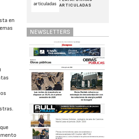
ARTICULADAS
esta en
stemas
NEWSLETTERS
l
0
ntas
pos
stras.
 que
momento