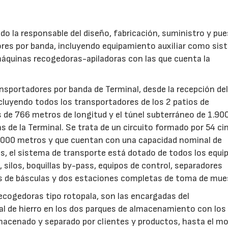
o la responsable del diseño, fabricación, suministro y pu
ores por banda, incluyendo equipamiento auxiliar como si
máquinas recogedoras-apiladoras con las que cuenta la
28/07/2026
ansportadores por banda de Terminal, desde la recepción de
ncluyendo todos los transportadores de los 2 patios de
 de 766 metros de longitud y el túnel subterráneo de 1.90
de la Terminal. Se trata de un circuito formado por 54 ci
3.000 metros y que cuentan con una capacidad nominal de
as, el sistema de transporte está dotado de todos los equi
, silos, boquillas by-pass, equipos de control, separadores
s de básculas y dos estaciones completas de toma de mue
ecogedoras tipo rotopala, son las encargadas del
al de hierro en los dos parques de almacenamiento con los
almacenado y separado por clientes y productos, hasta el 