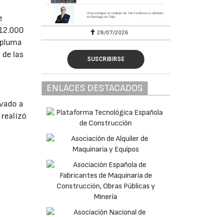
e
 12.000
28/07/2026
 pluma
 de las
SUSCRIBIRSE
ENLACES DESTACADOS
evado a
realizó