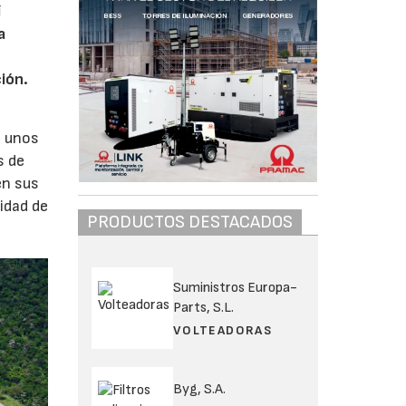
í
a
ión.
a unos
s de
en sus
lidad de
PRODUCTOS DESTACADOS
Suministros Europa-
Parts, S.L.
VOLTEADORAS
Byg, S.A.