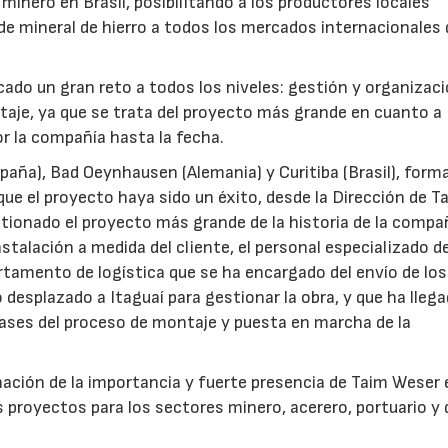
minero en Brasil, posibilitando a los productores locales
e mineral de hierro a todos los mercados internacionales 
cado un gran reto a todos los niveles: gestión y organizaci
ntaje, ya que se trata del proyecto más grande en cuanto a
r la compañía hasta la fecha.
paña), Bad Oeynhausen (Alemania) y Curitiba (Brasil), form
ue el proyecto haya sido un éxito, desde la Dirección de T
tionado el proyecto más grande de la historia de la compañ
stalación a medida del cliente, el personal especializado de
artamento de logística que se ha encargado del envío de los
o desplazado a Itaguaí para gestionar la obra, y que ha lleg
ases del proceso de montaje y puesta en marcha de la
ción de la importancia y fuerte presencia de Taim Weser 
 proyectos para los sectores minero, acerero, portuario y 