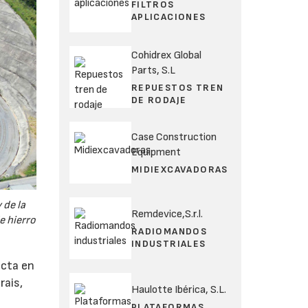
FILTROS
APLICACIONES
Cohidrex Global
Parts, S.L
REPUESTOS TREN
DE RODAJE
Case Construction
Equipment
MIDIEXCAVADORAS
 de la
Remdevice,S.r.l.
e hierro
RADIOMANDOS
INDUSTRIALES
ecta en
rais,
Haulotte Ibérica, S.L.
PLATAFORMAS