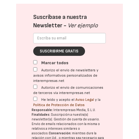
Suscríbase a nuestra
Newsletter -
Ver ejemplo
SUSCRIBIRME GRATIS
Marcar todos
Autorizo el envío de newsletters y
avisos informativos personalizados de
interempresas.net
Autorizo el envío de comunicaciones
de terceros vía interempresas.net
He leído y acepto el
Aviso Legal
y la
Política de Protección de Datos
Responsable:
Interempresas Media, S.L.U.
Finalidades:
Suscripción a nuestra(s)
newsletter(s). Gestión de cuenta de usuario.
Envío de emails relacionados con la misma o
relativos a intereses similares o
asociados.
Conservación:
mientras dure la
relación con Ud., o mientras sea necesario para