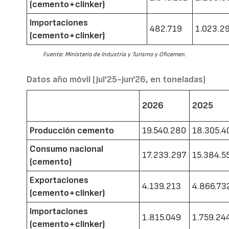
(cemento+clínker)
Importaciones
482.719
1.023.2
(cemento+clínker)
Fuente: Ministerio de Industria y Turismo y Oficemen.
Datos año móvil (jul'25-jun'26, en toneladas)
2026
2025
Producción cemento
19.540.280
18.305.4
Consumo nacional
17.233.297
15.384.5
(cemento)
Exportaciones
4.139.213
4.866.73
(cemento+clínker)
Importaciones
1.815.049
1.759.24
(cemento+clínker)