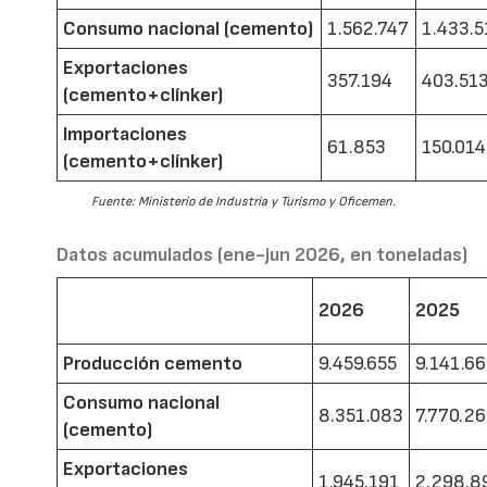
Consumo nacional (cemento)
1.562.747
1.433.5
Exportaciones
357.194
403.51
(cemento+clínker)
Importaciones
61.853
150.014
(cemento+clínker)
Fuente: Ministerio de Industria y Turismo y Oficemen.
Datos acumulados (ene-jun 2026, en toneladas)
2026
2025
Producción cemento
9.459.655
9.141.6
Consumo nacional
8.351.083
7.770.2
(cemento)
Exportaciones
1.945.191
2.298.8