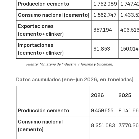
Producción cemento
1.752.089
1.747.4
Consumo nacional (cemento)
1.562.747
1.433.5
Exportaciones
357.194
403.51
(cemento+clínker)
Importaciones
61.853
150.014
(cemento+clínker)
Fuente: Ministerio de Industria y Turismo y Oficemen.
Datos acumulados (ene-jun 2026, en toneladas)
2026
2025
Producción cemento
9.459.655
9.141.6
Consumo nacional
8.351.083
7.770.2
(cemento)