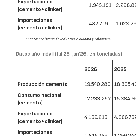
Exportaciones
1.945.191
2.298.8
(cemento+clínker)
Importaciones
482.719
1.023.2
(cemento+clínker)
Fuente: Ministerio de Industria y Turismo y Oficemen.
Datos año móvil (jul'25-jun'26, en toneladas)
2026
2025
Producción cemento
19.540.280
18.305.4
Consumo nacional
17.233.297
15.384.5
(cemento)
Exportaciones
4.139.213
4.866.73
(cemento+clínker)
Importaciones
1.815.049
1.759.24