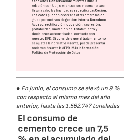
asociados.
Conservación:
mientras dure la
relación con Ud., o mientras sea necesario para
llevar a cabo las finalidades especificadas
Cesión:
Los datos pueden cederse a otras
empresas del
grupo
por motivos de gestión interna.
Derechos:
Acceso, rectificación, oposición, supresión,
portabilidad, limitación del tratatamiento y
decisiones automatizadas:
contacte con
nuestro DPD
. Si considera que el tratamiento no
se ajusta a la normativa vigente, puede presentar
reclamación ante la
AEPD
.
Más información:
Política de Protección de Datos
● En junio, el consumo se elevó un 9 %
con respecto al mismo mes del año
anterior, hasta las 1.562.747 toneladas
El consumo de
cemento crece un 7,5
% en el acumulado del