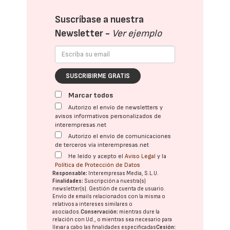
Suscríbase a nuestra
Newsletter -
Ver ejemplo
SUSCRIBIRME GRATIS
Marcar todos
Autorizo el envío de newsletters y
avisos informativos personalizados de
interempresas.net
Autorizo el envío de comunicaciones
de terceros vía interempresas.net
He leído y acepto el
Aviso Legal
y la
Política de Protección de Datos
Responsable:
Interempresas Media, S.L.U.
Finalidades:
Suscripción a nuestra(s)
newsletter(s). Gestión de cuenta de usuario.
Envío de emails relacionados con la misma o
relativos a intereses similares o
asociados.
Conservación:
mientras dure la
relación con Ud., o mientras sea necesario para
llevar a cabo las finalidades especificadas
Cesión: