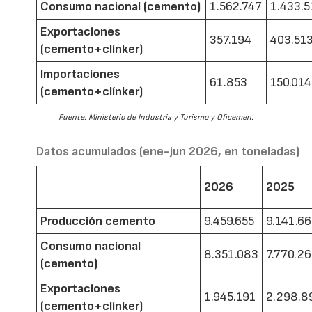
Consumo nacional (cemento)
1.562.747
1.433.5
Exportaciones
357.194
403.51
(cemento+clínker)
Importaciones
61.853
150.014
(cemento+clínker)
Fuente: Ministerio de Industria y Turismo y Oficemen.
Datos acumulados (ene-jun 2026, en toneladas)
2026
2025
Producción cemento
9.459.655
9.141.6
Consumo nacional
8.351.083
7.770.2
(cemento)
Exportaciones
1.945.191
2.298.8
(cemento+clínker)