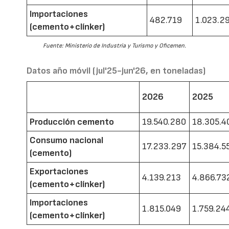
Importaciones
482.719
1.023.2
(cemento+clínker)
Fuente: Ministerio de Industria y Turismo y Oficemen.
Datos año móvil (jul'25-jun'26, en toneladas)
2026
2025
Producción cemento
19.540.280
18.305.4
Consumo nacional
17.233.297
15.384.5
(cemento)
Exportaciones
4.139.213
4.866.73
(cemento+clínker)
Importaciones
1.815.049
1.759.24
(cemento+clínker)