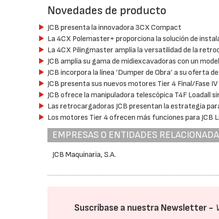
Novedades de producto
JCB presenta la innovadora 3CX Compact
La 4CX Polemaster+ proporciona la solución de instala
La 4CX Pilingmaster amplía la versatilidad de la retr
JCB amplía su gama de midiexcavadoras con un modelo
JCB incorpora la línea ‘Dumper de Obra’ a su oferta 
JCB presenta sus nuevos motores Tier 4 Final/Fase IV
JCB ofrece la manipuladora telescópica T4F Loadall s
Las retrocargadoras JCB presentan la estrategia para
Los motores Tier 4 ofrecen más funciones para JCB L
EMPRESAS O ENTIDADES RELACIONAD
JCB Maquinaria, S.A.
Suscríbase a nuestra Newsletter -