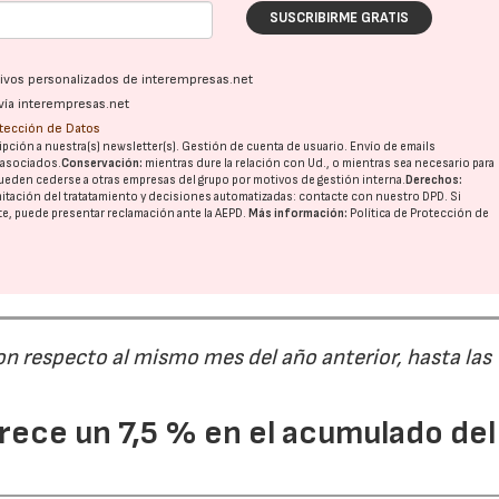
SUSCRIBIRME GRATIS
28/07/2026
30/07/2026
ativos personalizados de interempresas.net
vía interempresas.net
otección de Datos
pción a nuestra(s) newsletter(s). Gestión de cuenta de usuario. Envío de emails
o asociados.
Conservación:
mientras dure la relación con Ud., o mientras sea necesario para
ueden cederse a otras
empresas del grupo
por motivos de gestión interna.
Derechos:
imitación del tratatamiento y decisiones automatizadas:
contacte con nuestro DPD
. Si
nte, puede presentar reclamación ante la
AEPD
.
Más información:
Política de Protección de
on respecto al mismo mes del año anterior, hasta las
ece un 7,5 % en el acumulado del