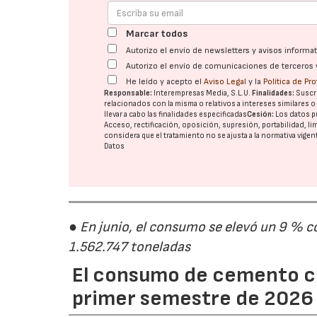
Marcar todos
Autorizo el envío de newsletters y avisos inform
Autorizo el envío de comunicaciones de terceros 
He leído y acepto el
Aviso Legal
y la
Política de Pr
Responsable:
Interempresas Media, S.L.U.
Finalidades:
Suscri
relacionados con la misma o relativos a intereses similares 
llevar a cabo las finalidades especificadas
Cesión:
Los datos p
Acceso, rectificación, oposición, supresión, portabilidad, l
considera que el tratamiento no se ajusta a la normativa vige
Datos
● En junio, el consumo se elevó un 9 % c
1.562.747 toneladas
El consumo de cemento cr
primer semestre de 2026