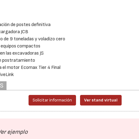
ción de postes definitiva
ocargadora JCB
 de 9 toneladas y voladizo cero
de equipos compactos
 en las excavadoras JS
in postratamiento
 el motor Ecomax Tier 4 Final
iveLink
AS
Solicitar información
Ver stand virtual
Ver ejemplo