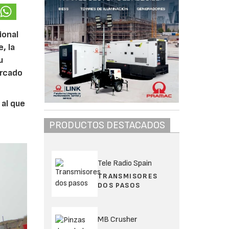
ional
, la
u
ercado
 al que
PRODUCTOS DESTACADOS
Tele Radio Spain
TRANSMISORES
DOS PASOS
MB Crusher