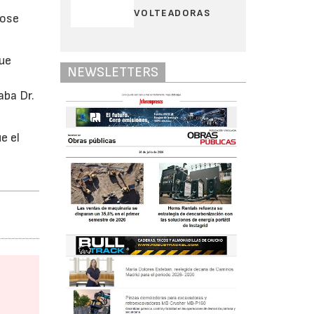
VOLTEADORAS
dose
que
NEWSLETTERS
aba Dr.
e el