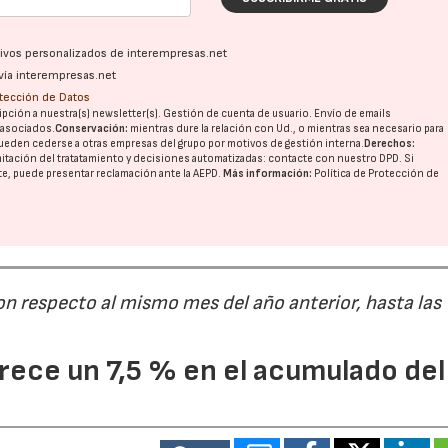
ativos personalizados de interempresas.net
28/07/2026
30/07/2026
vía interempresas.net
otección de Datos
pción a nuestra(s) newsletter(s). Gestión de cuenta de usuario. Envío de emails
o asociados.
Conservación:
mientras dure la relación con Ud., o mientras sea necesario para
ueden cederse a otras
empresas del grupo
por motivos de gestión interna.
Derechos:
imitación del tratatamiento y decisiones automatizadas:
contacte con nuestro DPD
. Si
nte, puede presentar reclamación ante la
AEPD
.
Más información:
Política de Protección de
on respecto al mismo mes del año anterior, hasta las
ece un 7,5 % en el acumulado del