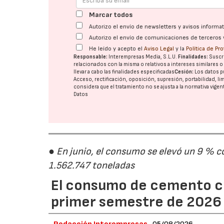
Marcar todos
Autorizo el envío de newsletters y avisos inform
Autorizo el envío de comunicaciones de terceros 
He leído y acepto el
Aviso Legal
y la
Política de Pr
Responsable:
Interempresas Media, S.L.U.
Finalidades:
Suscri
relacionados con la misma o relativos a intereses similares 
llevar a cabo las finalidades especificadas
Cesión:
Los datos p
Acceso, rectificación, oposición, supresión, portabilidad, l
considera que el tratamiento no se ajusta a la normativa vige
Datos
● En junio, el consumo se elevó un 9 % c
1.562.747 toneladas
El consumo de cemento cr
primer semestre de 2026