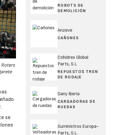
ROBOTS DE
DEMOLICIÓN
Anzeve
CAÑONES
Cohidrex Global
Parts, S.L
n Roters
REPUESTOS TREN
garete
DE RODAJE
ivas
Sany Iberia
iseñado
CARGADORAS DE
.
RUEDAS
te se
llones
Suministros Europa-
Parts, S.L.