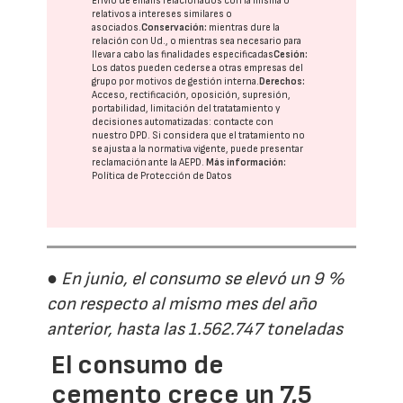
Envío de emails relacionados con la misma o
relativos a intereses similares o
asociados.
Conservación:
mientras dure la
relación con Ud., o mientras sea necesario para
llevar a cabo las finalidades especificadas
Cesión:
Los datos pueden cederse a otras
empresas del
grupo
por motivos de gestión interna.
Derechos:
Acceso, rectificación, oposición, supresión,
portabilidad, limitación del tratatamiento y
decisiones automatizadas:
contacte con
nuestro DPD
. Si considera que el tratamiento no
se ajusta a la normativa vigente, puede presentar
reclamación ante la
AEPD
.
Más información:
Política de Protección de Datos
● En junio, el consumo se elevó un 9 %
con respecto al mismo mes del año
anterior, hasta las 1.562.747 toneladas
El consumo de
cemento crece un 7,5