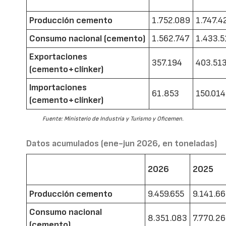
Producción cemento
1.752.089
1.747.4
Consumo nacional (cemento)
1.562.747
1.433.5
Exportaciones
357.194
403.51
(cemento+clínker)
Importaciones
61.853
150.014
(cemento+clínker)
Fuente: Ministerio de Industria y Turismo y Oficemen.
Datos acumulados (ene-jun 2026, en toneladas)
2026
2025
Producción cemento
9.459.655
9.141.6
Consumo nacional
8.351.083
7.770.2
(cemento)