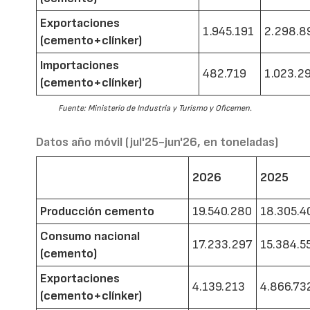
Exportaciones
1.945.191
2.298.8
(cemento+clínker)
Importaciones
482.719
1.023.2
(cemento+clínker)
Fuente: Ministerio de Industria y Turismo y Oficemen.
Datos año móvil (jul'25-jun'26, en toneladas)
2026
2025
Producción cemento
19.540.280
18.305.4
Consumo nacional
17.233.297
15.384.5
(cemento)
Exportaciones
4.139.213
4.866.73
(cemento+clínker)