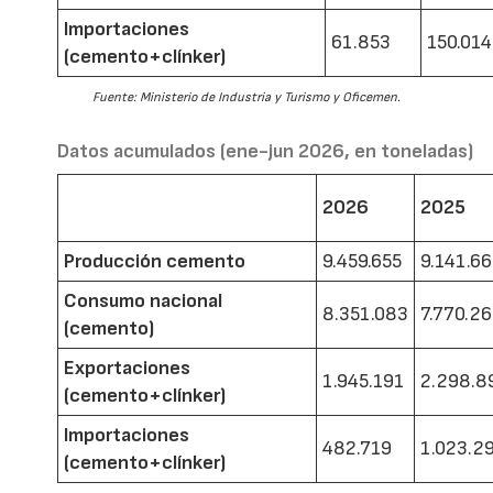
Importaciones
61.853
150.014
(cemento+clínker)
Fuente: Ministerio de Industria y Turismo y Oficemen.
Datos acumulados (ene-jun 2026, en toneladas)
2026
2025
Producción cemento
9.459.655
9.141.6
Consumo nacional
8.351.083
7.770.2
(cemento)
Exportaciones
1.945.191
2.298.8
(cemento+clínker)
Importaciones
482.719
1.023.2
(cemento+clínker)