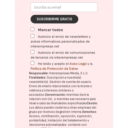
SUSCRIBIRME GRATIS
Marcar todos
Autorizo el envío de newsletters y
avisos informativos personalizados de
interempresas.net
Autorizo el envío de comunicaciones
de terceros vía interempresas.net
He leído y acepto el
Aviso Legal
y la
Política de Protección de Datos
Responsable:
Interempresas Media, S.L.U.
Finalidades:
Suscripción a nuestra(s)
newsletter(s). Gestión de cuenta de usuario.
Envío de emails relacionados con la misma o
relativos a intereses similares o
asociados.
Conservación:
mientras dure la
relación con Ud., o mientras sea necesario para
llevar a cabo las finalidades especificadas
Cesión:
Los datos pueden cederse a otras
empresas del
grupo
por motivos de gestión interna.
Derechos:
Acceso, rectificación, oposición, supresión,
portabilidad, limitación del tratatamiento y
decisiones automatizadas:
contacte con