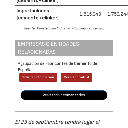
(cemento+clínker)
Importaciones
1.815.049
1.759.24
(cemento+clínker)
Fuente: Ministerio de Industria y Turismo y Oficemen.
EMPRESAS O ENTIDADES
RELACIONADAS
Agrupación de Fabricantes de Cemento de
España
Solicitar información
Ver stand virtual
ver/escribir comentarios
El 23 de septiembre tendrá lugar el