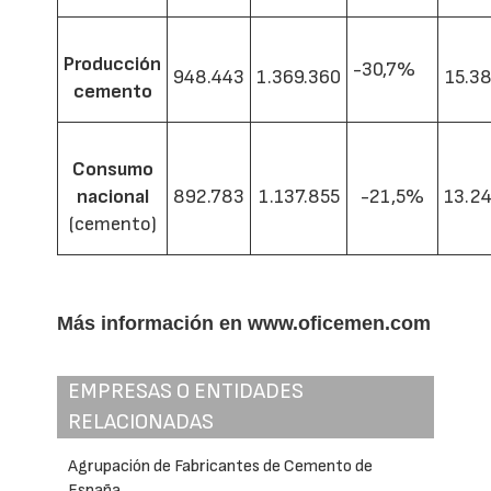
Producción
-30,7%
948.443
1.369.360
15.3
cemento
Consumo
nacional
892.783
1.137.855
-21,5%
13.2
(cemento)
Más información en
www.oficemen.com
EMPRESAS O ENTIDADES
RELACIONADAS
Agrupación de Fabricantes de Cemento de
España