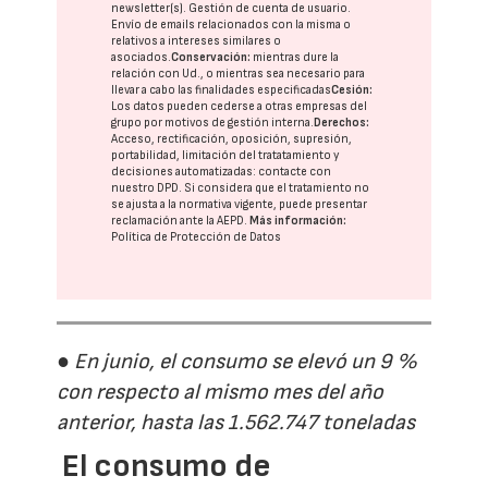
newsletter(s). Gestión de cuenta de usuario.
Envío de emails relacionados con la misma o
relativos a intereses similares o
asociados.
Conservación:
mientras dure la
relación con Ud., o mientras sea necesario para
llevar a cabo las finalidades especificadas
Cesión:
Los datos pueden cederse a otras
empresas del
grupo
por motivos de gestión interna.
Derechos:
Acceso, rectificación, oposición, supresión,
portabilidad, limitación del tratatamiento y
decisiones automatizadas:
contacte con
nuestro DPD
. Si considera que el tratamiento no
se ajusta a la normativa vigente, puede presentar
reclamación ante la
AEPD
.
Más información:
Política de Protección de Datos
● En junio, el consumo se elevó un 9 %
con respecto al mismo mes del año
anterior, hasta las 1.562.747 toneladas
El consumo de