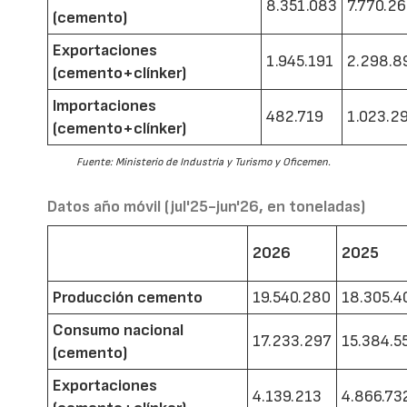
8.351.083
7.770.2
(cemento)
Exportaciones
1.945.191
2.298.8
(cemento+clínker)
Importaciones
482.719
1.023.2
(cemento+clínker)
Fuente: Ministerio de Industria y Turismo y Oficemen.
Datos año móvil (jul'25-jun'26, en toneladas)
2026
2025
Producción cemento
19.540.280
18.305.4
Consumo nacional
17.233.297
15.384.5
(cemento)
Exportaciones
4.139.213
4.866.73