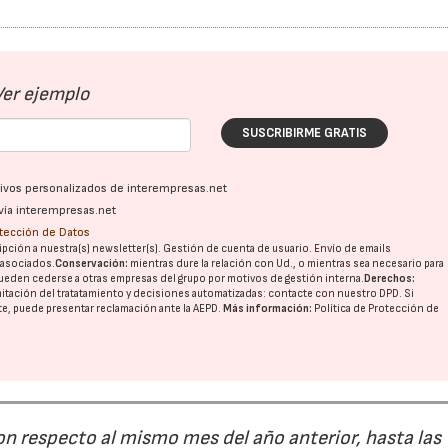
Ver ejemplo
SUSCRIBIRME GRATIS
ativos personalizados de interempresas.net
vía interempresas.net
otección de Datos
pción a nuestra(s) newsletter(s). Gestión de cuenta de usuario. Envío de emails
o asociados.
Conservación:
mientras dure la relación con Ud., o mientras sea necesario para
ueden cederse a otras
empresas del grupo
por motivos de gestión interna.
Derechos:
imitación del tratatamiento y decisiones automatizadas:
contacte con nuestro DPD
. Si
nte, puede presentar reclamación ante la
AEPD
.
Más información:
Política de Protección de
on respecto al mismo mes del año anterior, hasta las