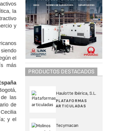
activos
tica, la
ractivo
ercio y
ricanos
 siendo
egún el
aís más
PRODUCTOS DESTACADOS
España
Bogotá,
Haulotte Ibérica, S.L.
 de las
PLATAFORMAS
ario de
ARTICULADAS
Cecilia
a; y el
Tecymacan