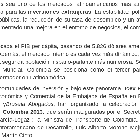
s sea uno de los mercados latinoamericanos más atr
io para las
inversiones extranjeras
. La estabilidad polí
públicas, la reducción de su tasa de desempleo y un at
fomentado una mejora en el entorno de negocios, el com
década el PIB per cápita, pasando de 5.826 dólares ame
Además, el mercado interno es cada vez más dinámico,
a segunda población hispano-parlante más numerosa. S
 Mundial
, Colombia se posiciona como el tercer p
formador en Latinoamérica.
oportunidades de inversión y bajo este panorama,
Icex 
Económica y Comercial de la Embajada de España en 
a
y
Broseta Abogados
, han organizado la celebración
en Colombia 2013
, que serán inauguradas por el Secret
cía-Legaz ; la Ministra de Transporte de Colombia, 
nteramericano de Desarrollo, Luis Alberto Moreno Mejí
Martín Cinto.