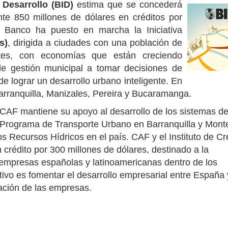
Desarrollo (BID)
estima que se concederá
e 850 millones de dólares en créditos por
 Banco ha puesto en marcha la Iniciativa
28/07/2026
30/07/2026
s)
, dirigida a ciudades con una población de
tes, con economías que están creciendo
e gestión municipal a tomar decisiones de
 de lograr un desarrollo urbano inteligente. En
Barranquilla, Manizales, Pereira y Bucaramanga.
, CAF mantiene su apoyo al desarrollo de los sistemas d
l Programa de Transporte Urbano en Barranquilla y Monte
os Recursos Hídricos en el país. CAF y el Instituto de Cr
 crédito por 300 millones de dólares, destinado a la
s empresas españolas y latinoamericanas dentro de los
etivo es fomentar el desarrollo empresarial entre España 
zación de las empresas.