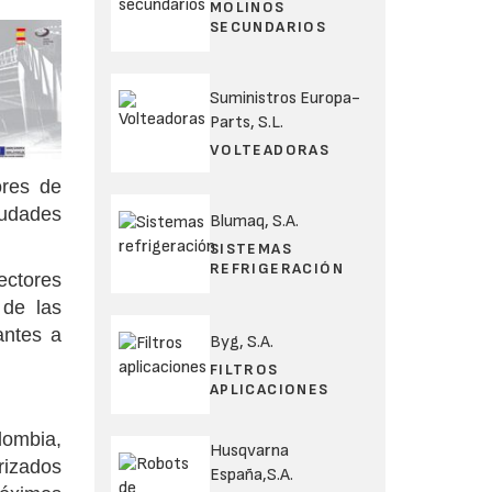
MOLINOS
SECUNDARIOS
Suministros Europa-
Parts, S.L.
VOLTEADORAS
ores de
iudades
Blumaq, S.A.
SISTEMAS
REFRIGERACIÓN
ectores
 de las
antes a
Byg, S.A.
FILTROS
APLICACIONES
ombia,
Husqvarna
rizados
España,S.A.