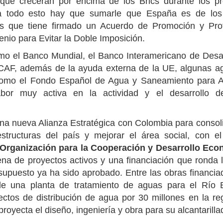
ue crecerán por encima de los Brics durante los p
a todo esto hay que sumarle que España es de los
s que tiene firmado un Acuerdo de Promoción y Pro
nio para Evitar la Doble Imposición.
como el Banco Mundial, el Banco Interamericano de Desar
-CAF, además de la ayuda externa de la UE, algunas a
 como el Fondo Español de Agua y Saneamiento para 
or muy activa en la actividad y el desarrollo de
na nueva Alianza Estratégica con Colombia para consoli
structuras del país y mejorar el área social, con el
Organización para la Cooperación y Desarrollo Ec
tena de proyectos activos y una financiación que ronda 
supuesto ya ha sido aprobado. Entre las obras financia
de una planta de tratamiento de aguas para el Río 
ectos de distribución de agua por 30 millones en la re
proyecta el diseño, ingeniería y obra para su alcantarilla