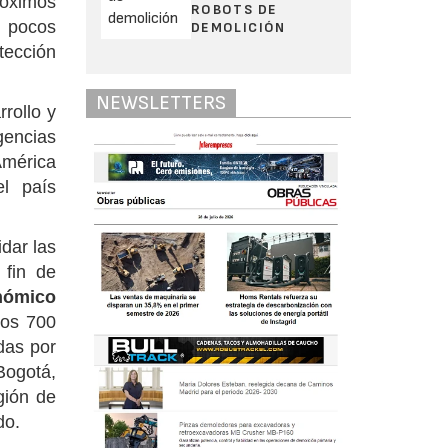
róximos
ROBOTS DE
 pocos
DEMOLICIÓN
tección
NEWSLETTERS
rollo y
gencias
América
l país
dar las
 fin de
onómico
los 700
das por
Bogotá,
gión de
do.