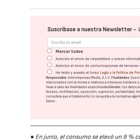
Suscríbase a nuestra Newsletter -
Marcar todos
Autorizo el envío de newsletters y avisos inform
Autorizo el envío de comunicaciones de terceros 
He leído y acepto el
Aviso Legal
y la
Política de Pr
Responsable:
Interempresas Media, S.L.U.
Finalidades:
Suscri
relacionados con la misma o relativos a intereses similares 
llevar a cabo las finalidades especificadas
Cesión:
Los datos p
Acceso, rectificación, oposición, supresión, portabilidad, l
considera que el tratamiento no se ajusta a la normativa vige
Datos
● En junio, el consumo se elevó un 9 % c