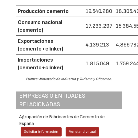
Producción cemento
19.540.280
18.305.4
Consumo nacional
17.233.297
15.384.5
(cemento)
Exportaciones
4.139.213
4.866.73
(cemento+clínker)
Importaciones
1.815.049
1.759.24
(cemento+clínker)
Fuente: Ministerio de Industria y Turismo y Oficemen.
EMPRESAS O ENTIDADES
RELACIONADAS
Agrupación de Fabricantes de Cemento de
España
Solicitar información
Ver stand virtual