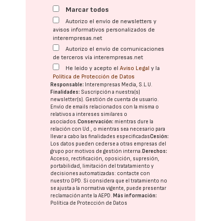
Marcar todos
Autorizo el envío de newsletters y
avisos informativos personalizados de
interempresas.net
Autorizo el envío de comunicaciones
de terceros vía interempresas.net
He leído y acepto el
Aviso Legal
y la
Política de Protección de Datos
Responsable:
Interempresas Media, S.L.U.
Finalidades:
Suscripción a nuestra(s)
newsletter(s). Gestión de cuenta de usuario.
Envío de emails relacionados con la misma o
relativos a intereses similares o
asociados.
Conservación:
mientras dure la
relación con Ud., o mientras sea necesario para
llevar a cabo las finalidades especificadas
Cesión:
Los datos pueden cederse a otras
empresas del
grupo
por motivos de gestión interna.
Derechos:
Acceso, rectificación, oposición, supresión,
portabilidad, limitación del tratatamiento y
decisiones automatizadas:
contacte con
nuestro DPD
. Si considera que el tratamiento no
se ajusta a la normativa vigente, puede presentar
reclamación ante la
AEPD
.
Más información:
Política de Protección de Datos