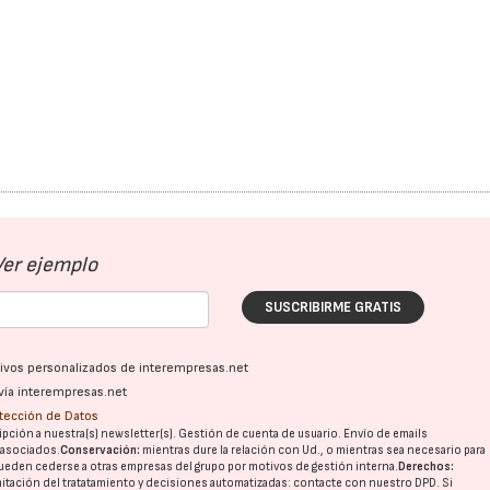
28/07/2026
30/07/2026
Ver ejemplo
SUSCRIBIRME GRATIS
ativos personalizados de interempresas.net
vía interempresas.net
otección de Datos
pción a nuestra(s) newsletter(s). Gestión de cuenta de usuario. Envío de emails
o asociados.
Conservación:
mientras dure la relación con Ud., o mientras sea necesario para
ueden cederse a otras
empresas del grupo
por motivos de gestión interna.
Derechos:
imitación del tratatamiento y decisiones automatizadas:
contacte con nuestro DPD
. Si