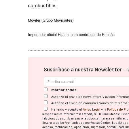
combustible.
Moviter (Grupo Movicortes)
Importador oficial Hitachi para centro-sur de España
Suscríbase a nuestra Newsletter -
Marcar todos
Autorizo el envío de newsletters y avisos inform
Autorizo el envío de comunicaciones de terceros 
He leído y acepto el
Aviso Legal
y la
Política de Pr
Responsable:
Interempresas Media, S.L.U.
Finalidades:
Suscri
relacionados con la misma o relativos a intereses similares 
llevar a cabo las finalidades especificadas
Cesión:
Los datos p
Acceso, rectificación, oposición, supresión, portabilidad, l