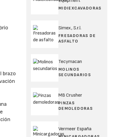
Equipment
MIDIEXCAVADORAS
brio
Simex, S.r.l.
FRESADORAS DE
ASFALTO
Tecymacan
MOLINOS
l brazo
SECUNDARIOS
avación
MB Crusher
PINZAS
una
DEMOLEDORAS
 e
ición
Vermeer España
MINICARGADORAS