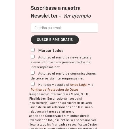
Suscríbase a nuestra
Newsletter -
Ver ejemplo
SUSCRIBIRME GRATIS
Marcar todos
Autorizo el envío de newsletters y
avisos informativos personalizados de
interempresas.net
Autorizo el envío de comunicaciones
de terceros vía interempresas.net
He leído y acepto el
Aviso Legal
y la
Política de Protección de Datos
Responsable:
Interempresas Media, S.L.U.
Finalidades:
Suscripción a nuestra(s)
newsletter(s). Gestión de cuenta de usuario.
Envío de emails relacionados con la misma o
relativos a intereses similares o
asociados.
Conservación:
mientras dure la
relación con Ud., o mientras sea necesario para
llevar a cabo las finalidades especificadas
Cesión:
Los datos pueden cederse a otras
empresas del