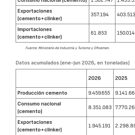
Consumo nacional (cemento)
1.562.747
1.433.5
Exportaciones
357.194
403.51
(cemento+clínker)
Importaciones
61.853
150.014
(cemento+clínker)
Fuente: Ministerio de Industria y Turismo y Oficemen.
Datos acumulados (ene-jun 2026, en toneladas)
2026
2025
Producción cemento
9.459.655
9.141.6
Consumo nacional
8.351.083
7.770.2
(cemento)
Exportaciones
1.945.191
2.298.8
(cemento+clínker)