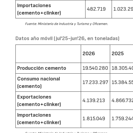
Importaciones
482.719
1.023.2
(cemento+clínker)
Fuente: Ministerio de Industria y Turismo y Oficemen.
Datos año móvil (jul'25-jun'26, en toneladas)
2026
2025
Producción cemento
19.540.280
18.305.4
Consumo nacional
17.233.297
15.384.5
(cemento)
Exportaciones
4.139.213
4.866.73
(cemento+clínker)
Importaciones
1.815.049
1.759.24
(cemento+clínker)