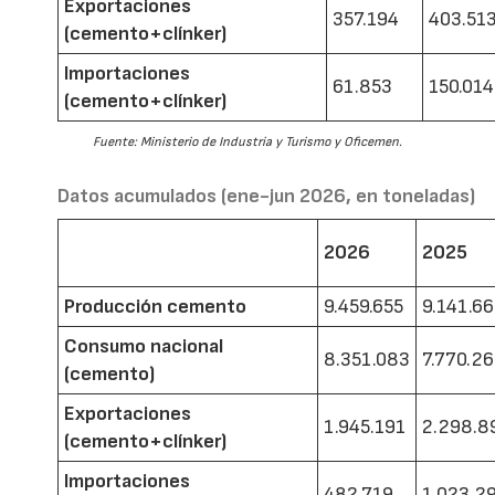
Exportaciones
357.194
403.51
(cemento+clínker)
Importaciones
61.853
150.014
(cemento+clínker)
Fuente: Ministerio de Industria y Turismo y Oficemen.
Datos acumulados (ene-jun 2026, en toneladas)
2026
2025
Producción cemento
9.459.655
9.141.6
Consumo nacional
8.351.083
7.770.2
(cemento)
Exportaciones
1.945.191
2.298.8
(cemento+clínker)
Importaciones
482.719
1.023.2