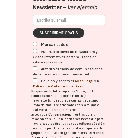
Newsletter -
Ver ejemplo
SUSCRIBIRME GRATIS
Marcar todos
Autorizo el envío de newsletters y
avisos informativos personalizados de
interempresas.net
Autorizo el envío de comunicaciones
de terceros vía interempresas.net
He leído y acepto el
Aviso Legal
y la
Política de Protección de Datos
Responsable:
Interempresas Media, S.L.U.
Finalidades:
Suscripción a nuestra(s)
newsletter(s). Gestión de cuenta de usuario.
Envío de emails relacionados con la misma o
relativos a intereses similares o
asociados.
Conservación:
mientras dure la
relación con Ud., o mientras sea necesario para
llevar a cabo las finalidades especificadas
Cesión:
Los datos pueden cederse a otras
empresas del
grupo
por motivos de gestión interna.
Derechos:
Acceso, rectificación, oposición, supresión,