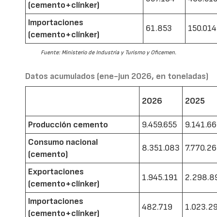
(cemento+clínker)
Importaciones
61.853
150.014
(cemento+clínker)
Fuente: Ministerio de Industria y Turismo y Oficemen.
Datos acumulados (ene-jun 2026, en toneladas)
2026
2025
Producción cemento
9.459.655
9.141.6
Consumo nacional
8.351.083
7.770.2
(cemento)
Exportaciones
1.945.191
2.298.8
(cemento+clínker)
Importaciones
482.719
1.023.2
(cemento+clínker)