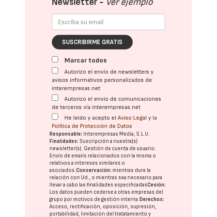
Newsletter -
Ver ejemplo
SUSCRIBIRME GRATIS
Marcar todos
Autorizo el envío de newsletters y
avisos informativos personalizados de
interempresas.net
Autorizo el envío de comunicaciones
de terceros vía interempresas.net
He leído y acepto el
Aviso Legal
y la
Política de Protección de Datos
Responsable:
Interempresas Media, S.L.U.
Finalidades:
Suscripción a nuestra(s)
newsletter(s). Gestión de cuenta de usuario.
Envío de emails relacionados con la misma o
relativos a intereses similares o
asociados.
Conservación:
mientras dure la
relación con Ud., o mientras sea necesario para
llevar a cabo las finalidades especificadas
Cesión:
Los datos pueden cederse a otras
empresas del
grupo
por motivos de gestión interna.
Derechos:
Acceso, rectificación, oposición, supresión,
portabilidad, limitación del tratatamiento y