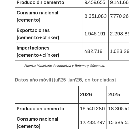
Producción cemento
9.459.655
9.141.6
Consumo nacional
8.351.083
7.770.2
(cemento)
Exportaciones
1.945.191
2.298.8
(cemento+clínker)
Importaciones
482.719
1.023.2
(cemento+clínker)
Fuente: Ministerio de Industria y Turismo y Oficemen.
Datos año móvil (jul'25-jun'26, en toneladas)
2026
2025
Producción cemento
19.540.280
18.305.4
Consumo nacional
17.233.297
15.384.5
(cemento)