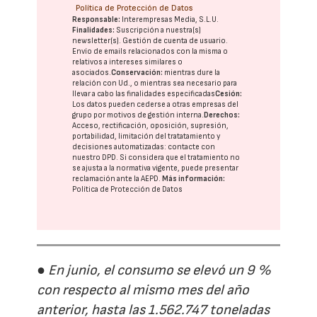
Política de Protección de Datos
Responsable:
Interempresas Media, S.L.U.
Finalidades:
Suscripción a nuestra(s)
newsletter(s). Gestión de cuenta de usuario.
Envío de emails relacionados con la misma o
relativos a intereses similares o
asociados.
Conservación:
mientras dure la
relación con Ud., o mientras sea necesario para
llevar a cabo las finalidades especificadas
Cesión:
Los datos pueden cederse a otras
empresas del
grupo
por motivos de gestión interna.
Derechos:
Acceso, rectificación, oposición, supresión,
portabilidad, limitación del tratatamiento y
decisiones automatizadas:
contacte con
nuestro DPD
. Si considera que el tratamiento no
se ajusta a la normativa vigente, puede presentar
reclamación ante la
AEPD
.
Más información:
Política de Protección de Datos
● En junio, el consumo se elevó un 9 %
con respecto al mismo mes del año
anterior, hasta las 1.562.747 toneladas