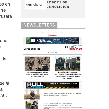
ROBOTS DE
os en
DEMOLICIÓN
rre
cruzará
NEWSLETTERS
 que
e
anda
de la
la
ra".