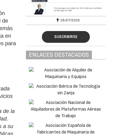
ión
l de
28/07/2026
demás
ja en
SUSCRIBIRSE
es para
ENLACES DESTACADOS
zada
vicios
a de la
dad.
s a su
blicas