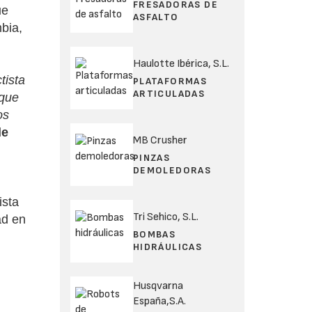
FRESADORAS DE
ue
ASFALTO
bia,
Haulotte Ibérica, S.L.
tista
PLATAFORMAS
ARTICULADAS
 que
os
de
MB Crusher
PINZAS
DEMOLEDORAS
ista
Tri Sehico, S.L.
ad en
BOMBAS
HIDRÁULICAS
Husqvarna
España,S.A.