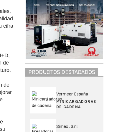
ales,
alidad
 cifra
 I+D,
n de
turo.
PRODUCTOS DESTACADOS
n de
ejorar
Vermeer España
ue
MINICARGADORAS
DE CADENA
de
Simex, S.r.l.
 su