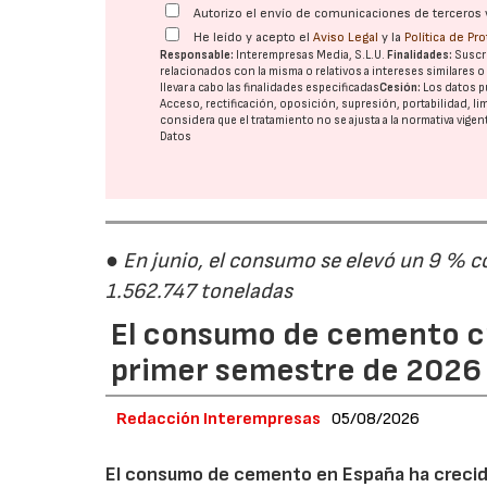
Autorizo el envío de comunicaciones de terceros 
He leído y acepto el
Aviso Legal
y la
Política de Pr
Responsable:
Interempresas Media, S.L.U.
Finalidades:
Suscri
relacionados con la misma o relativos a intereses similares 
llevar a cabo las finalidades especificadas
Cesión:
Los datos p
Acceso, rectificación, oposición, supresión, portabilidad, l
considera que el tratamiento no se ajusta a la normativa vige
Datos
● En junio, el consumo se elevó un 9 % c
1.562.747 toneladas
El consumo de cemento cr
primer semestre de 2026
Redacción Interempresas
05/08/2026
El consumo de cemento en España ha crecido