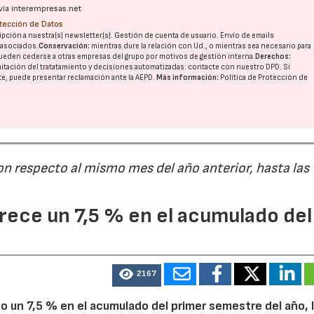
vía interempresas.net
otección de Datos
pción a nuestra(s) newsletter(s). Gestión de cuenta de usuario. Envío de emails
o asociados.
Conservación:
mientras dure la relación con Ud., o mientras sea necesario para
ueden cederse a otras
empresas del grupo
por motivos de gestión interna.
Derechos:
imitación del tratatamiento y decisiones automatizadas:
contacte con nuestro DPD
. Si
nte, puede presentar reclamación ante la
AEPD
.
Más información:
Política de Protección de
on respecto al mismo mes del año anterior, hasta las
ece un 7,5 % en el acumulado del
2167
 un 7,5 % en el acumulado del primer semestre del año, 