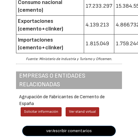
Consumo nacional
17.233.297
15.384.5
(cemento)
Exportaciones
4.139.213
4.866.73
(cemento+clínker)
Importaciones
1.815.049
1.759.24
(cemento+clínker)
Fuente: Ministerio de Industria y Turismo y Oficemen.
EMPRESAS O ENTIDADES
RELACIONADAS
Agrupación de Fabricantes de Cemento de
España
Solicitar información
Ver stand virtual
ver/escribir comentarios