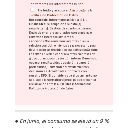
de terceros vía interempresas.net
He leído y acepto el
Aviso Legal
y la
Política de Protección de Datos
Responsable:
Interempresas Media, S.L.U.
Finalidades:
Suscripción a nuestra(s)
newsletter(s). Gestión de cuenta de usuario.
Envío de emails relacionados con la misma o
relativos a intereses similares o
asociados.
Conservación:
mientras dure la
relación con Ud., o mientras sea necesario para
llevar a cabo las finalidades especificadas
Cesión:
Los datos pueden cederse a otras
empresas del
grupo
por motivos de gestión interna.
Derechos:
Acceso, rectificación, oposición, supresión,
portabilidad, limitación del tratatamiento y
decisiones automatizadas:
contacte con
nuestro DPD
. Si considera que el tratamiento no
se ajusta a la normativa vigente, puede presentar
reclamación ante la
AEPD
.
Más información:
Política de Protección de Datos
● En junio, el consumo se elevó un 9 %