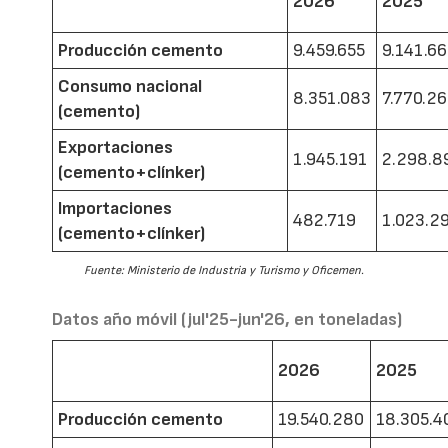
2026
2025
Producción cemento
9.459.655
9.141.6
Consumo nacional
8.351.083
7.770.2
(cemento)
Exportaciones
1.945.191
2.298.8
(cemento+clínker)
Importaciones
482.719
1.023.2
(cemento+clínker)
Fuente: Ministerio de Industria y Turismo y Oficemen.
Datos año móvil (jul'25-jun'26, en toneladas)
2026
2025
Producción cemento
19.540.280
18.305.4