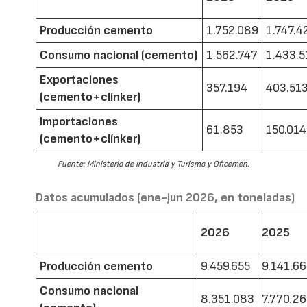
Producción cemento
1.752.089
1.747.4
Consumo nacional (cemento)
1.562.747
1.433.5
Exportaciones
357.194
403.51
(cemento+clínker)
Importaciones
61.853
150.014
(cemento+clínker)
Fuente: Ministerio de Industria y Turismo y Oficemen.
Datos acumulados (ene-jun 2026, en toneladas)
2026
2025
Producción cemento
9.459.655
9.141.6
Consumo nacional
8.351.083
7.770.2