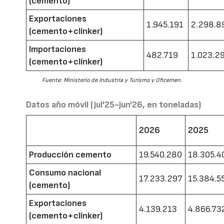
(cemento)
Exportaciones
1.945.191
2.298.8
(cemento+clínker)
Importaciones
482.719
1.023.2
(cemento+clínker)
Fuente: Ministerio de Industria y Turismo y Oficemen.
Datos año móvil (jul'25-jun'26, en toneladas)
2026
2025
Producción cemento
19.540.280
18.305.4
Consumo nacional
17.233.297
15.384.5
(cemento)
Exportaciones
4.139.213
4.866.73
(cemento+clínker)