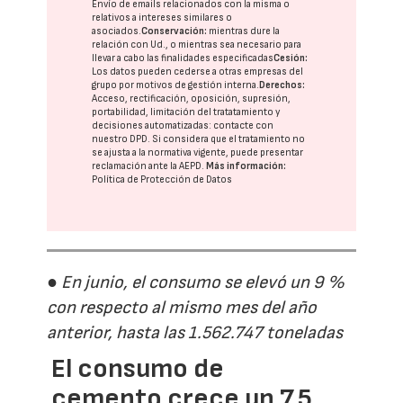
Envío de emails relacionados con la misma o
relativos a intereses similares o
asociados.
Conservación:
mientras dure la
relación con Ud., o mientras sea necesario para
llevar a cabo las finalidades especificadas
Cesión:
Los datos pueden cederse a otras
empresas del
grupo
por motivos de gestión interna.
Derechos:
Acceso, rectificación, oposición, supresión,
portabilidad, limitación del tratatamiento y
decisiones automatizadas:
contacte con
nuestro DPD
. Si considera que el tratamiento no
se ajusta a la normativa vigente, puede presentar
reclamación ante la
AEPD
.
Más información:
Política de Protección de Datos
● En junio, el consumo se elevó un 9 %
con respecto al mismo mes del año
anterior, hasta las 1.562.747 toneladas
El consumo de
cemento crece un 7,5