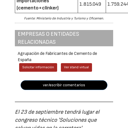
Importaciones
1.815.049
1.759.24
(cemento+clínker)
Fuente: Ministerio de Industria y Turismo y Oficemen.
EMPRESAS O ENTIDADES
RELACIONADAS
Agrupación de Fabricantes de Cemento de
España
Solicitar información
Ver stand virtual
ver/escribir comentarios
El 23 de septiembre tendrá lugar el
congreso técnico 'Soluciones que
salvan vidas en la carretera'