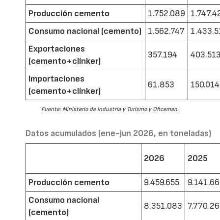
Producción cemento
1.752.089
1.747.4
Consumo nacional (cemento)
1.562.747
1.433.5
Exportaciones
357.194
403.51
(cemento+clínker)
Importaciones
61.853
150.014
(cemento+clínker)
Fuente: Ministerio de Industria y Turismo y Oficemen.
Datos acumulados (ene-jun 2026, en toneladas)
2026
2025
Producción cemento
9.459.655
9.141.6
Consumo nacional
8.351.083
7.770.2
(cemento)