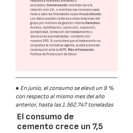
relativos a intereses similares o
asociados.
Conservación:
mientras dure la
relación con Ud., o mientras sea necesario para
llevar a cabo las finalidades especificadas
Cesión:
Los datos pueden cederse a otras
empresas del
grupo
por motivos de gestión interna.
Derechos:
Acceso, rectificación, oposición, supresión,
portabilidad, limitación del tratatamiento y
decisiones automatizadas:
contacte con
nuestro DPD
. Si considera que el tratamiento no
se ajusta a la normativa vigente, puede presentar
reclamación ante la
AEPD
.
Más información:
Política de Protección de Datos
● En junio, el consumo se elevó un 9 %
con respecto al mismo mes del año
anterior, hasta las 1.562.747 toneladas
El consumo de
cemento crece un 7,5