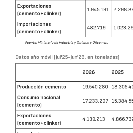
Exportaciones
1.945.191
2.298.8
(cemento+clínker)
Importaciones
482.719
1.023.2
(cemento+clínker)
Fuente: Ministerio de Industria y Turismo y Oficemen.
Datos año móvil (jul'25-jun'26, en toneladas)
2026
2025
Producción cemento
19.540.280
18.305.4
Consumo nacional
17.233.297
15.384.5
(cemento)
Exportaciones
4.139.213
4.866.73
(cemento+clínker)