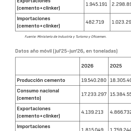
Exportaciones
1.945.191
2.298.8
(cemento+clínker)
Importaciones
482.719
1.023.2
(cemento+clínker)
Fuente: Ministerio de Industria y Turismo y Oficemen.
Datos año móvil (jul'25-jun'26, en toneladas)
2026
2025
Producción cemento
19.540.280
18.305.4
Consumo nacional
17.233.297
15.384.5
(cemento)
Exportaciones
4.139.213
4.866.73
(cemento+clínker)
Importaciones
1.815.049
1.759.24