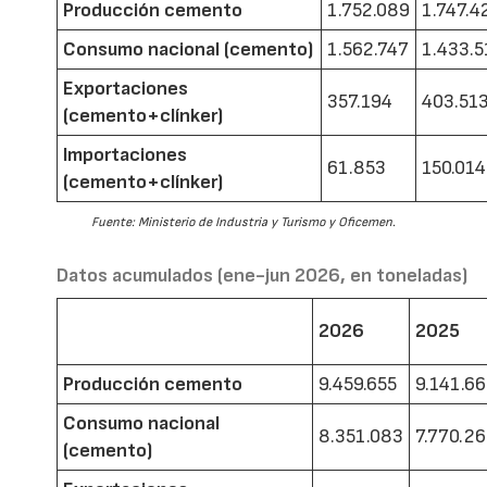
Producción cemento
1.752.089
1.747.4
Consumo nacional (cemento)
1.562.747
1.433.5
Exportaciones
357.194
403.51
(cemento+clínker)
Importaciones
61.853
150.014
(cemento+clínker)
Fuente: Ministerio de Industria y Turismo y Oficemen.
Datos acumulados (ene-jun 2026, en toneladas)
2026
2025
Producción cemento
9.459.655
9.141.6
Consumo nacional
8.351.083
7.770.2
(cemento)