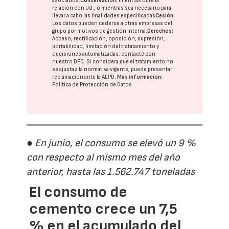
asociados.
Conservación:
mientras dure la
relación con Ud., o mientras sea necesario para
llevar a cabo las finalidades especificadas
Cesión:
Los datos pueden cederse a otras
empresas del
grupo
por motivos de gestión interna.
Derechos:
Acceso, rectificación, oposición, supresión,
portabilidad, limitación del tratatamiento y
decisiones automatizadas:
contacte con
nuestro DPD
. Si considera que el tratamiento no
se ajusta a la normativa vigente, puede presentar
reclamación ante la
AEPD
.
Más información:
Política de Protección de Datos
● En junio, el consumo se elevó un 9 %
con respecto al mismo mes del año
anterior, hasta las 1.562.747 toneladas
El consumo de
cemento crece un 7,5
% en el acumulado del