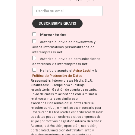
SUSCRIBIRME GRATIS
Marcar todos
Autorizo el envío de newsletters y
avisos informativos personalizados de
interempresas.net
Autorizo el envío de comunicaciones
de terceros vía interempresas.net
He leído y acepto el
Aviso Legal
y la
Política de Protección de Datos
Responsable:
Interempresas Media, S.L.U.
Finalidades:
Suscripción a nuestra(s)
newsletter(s). Gestión de cuenta de usuario.
Envío de emails relacionados con la misma o
relativos a intereses similares o
asociados.
Conservación:
mientras dure la
relación con Ud., o mientras sea necesario para
llevar a cabo las finalidades especificadas
Cesión:
Los datos pueden cederse a otras
empresas del
grupo
por motivos de gestión interna.
Derechos:
Acceso, rectificación, oposición, supresión,
portabilidad, limitación del tratatamiento y
decisiones automatizadas:
contacte con