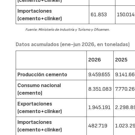
(cemento+clínker)
Importaciones
61.853
150.014
(cemento+clínker)
Fuente: Ministerio de Industria y Turismo y Oficemen.
Datos acumulados (ene-jun 2026, en toneladas)
2026
2025
Producción cemento
9.459.655
9.141.6
Consumo nacional
8.351.083
7.770.2
(cemento)
Exportaciones
1.945.191
2.298.8
(cemento+clínker)
Importaciones
482.719
1.023.2
(cemento+clínker)