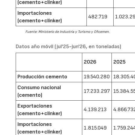
(cemento+clínker)
Importaciones
482.719
1.023.2
(cemento+clínker)
Fuente: Ministerio de Industria y Turismo y Oficemen.
Datos año móvil (jul'25-jun'26, en toneladas)
2026
2025
Producción cemento
19.540.280
18.305.4
Consumo nacional
17.233.297
15.384.5
(cemento)
Exportaciones
4.139.213
4.866.73
(cemento+clínker)
Importaciones
1.815.049
1.759.24
(cemento+clínker)