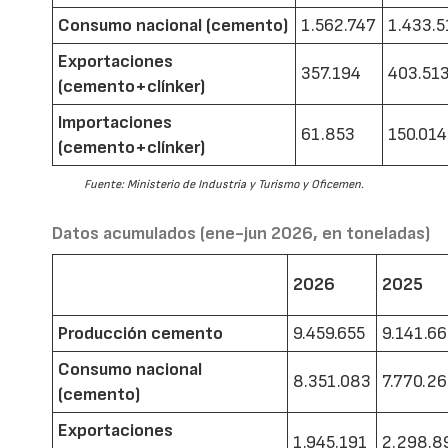
Consumo nacional (cemento)
1.562.747
1.433.5
Exportaciones
357.194
403.51
(cemento+clínker)
Importaciones
61.853
150.014
(cemento+clínker)
Fuente: Ministerio de Industria y Turismo y Oficemen.
Datos acumulados (ene-jun 2026, en toneladas)
2026
2025
Producción cemento
9.459.655
9.141.6
Consumo nacional
8.351.083
7.770.2
(cemento)
Exportaciones
1.945.191
2.298.8