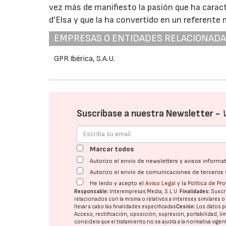
vez más de manifiesto la pasión que ha cara
d’Elsa y que la ha convertido en un referente
EMPRESAS O ENTIDADES RELACIONAD
GPR Ibérica, S.A.U.
Suscríbase a nuestra Newsletter -
Marcar todos
Autorizo el envío de newsletters y avisos inform
Autorizo el envío de comunicaciones de terceros 
He leído y acepto el
Aviso Legal
y la
Política de Pr
Responsable:
Interempresas Media, S.L.U.
Finalidades:
Suscri
relacionados con la misma o relativos a intereses similares 
llevar a cabo las finalidades especificadas
Cesión:
Los datos p
Acceso, rectificación, oposición, supresión, portabilidad, l
considera que el tratamiento no se ajusta a la normativa vige