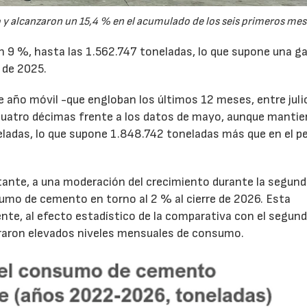
y alcanzaron un 15,4 % en el acumulado de los seis primeros mes
un 9 %, hasta las 1.562.747 toneladas, lo que supone una g
 de 2025.
de año móvil -que engloban los últimos 12 meses, entre juli
cuatro décimas frente a los datos de mayo, aunque mantie
ladas, lo que supone 1.848.742 toneladas más que en el p
tante, a una moderación del crecimiento durante la segun
sumo de cemento en torno al 2 % al cierre de 2026. Esta
nte, al efecto estadístico de la comparativa con el segun
traron elevados niveles mensuales de consumo.