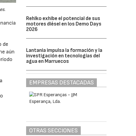
es.
Rehlko exhibe el potencial de sus
anancia
motores diésel en los Demo Days
2026
o de
Lantania impulsa la formación y la
ne aún
investigación en tecnologías del
eríodo
agua en Marruecos
da
EMPRESAS DESTACADAS
do
OTRAS SECCIONES