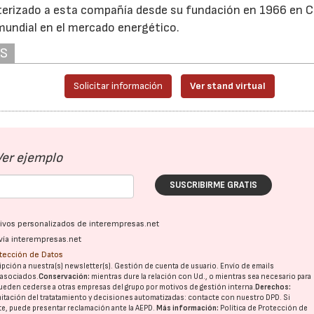
cterizado a esta compañía desde su fundación en 1966 en 
 mundial en el mercado energético.
AS
Solicitar información
Ver stand virtual
Ver ejemplo
SUSCRIBIRME GRATIS
ativos personalizados de interempresas.net
vía interempresas.net
otección de Datos
pción a nuestra(s) newsletter(s). Gestión de cuenta de usuario. Envío de emails
o asociados.
Conservación:
mientras dure la relación con Ud., o mientras sea necesario para
ueden cederse a otras
empresas del grupo
por motivos de gestión interna.
Derechos:
imitación del tratatamiento y decisiones automatizadas:
contacte con nuestro DPD
. Si
nte, puede presentar reclamación ante la
AEPD
.
Más información:
Política de Protección de