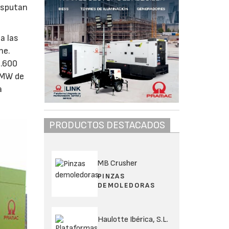
isputan
a las
he.
3.600
1 MW de
a
PRODUCTOS DESTACADOS
MB Crusher
PINZAS
DEMOLEDORAS
Haulotte Ibérica, S.L.