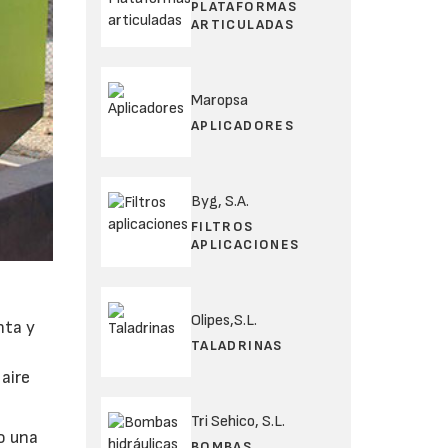
PLATAFORMAS
ARTICULADAS
Maropsa
APLICADORES
Byg, S.A.
FILTROS
APLICACIONES
Olipes,S.L.
nta y
TALADRINAS
aire
Tri Sehico, S.L.
o una
BOMBAS