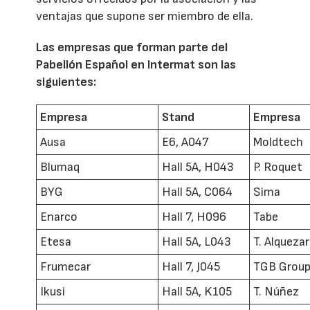
ventajas que supone ser miembro de ella.
Las empresas que forman parte del
Pabellón Español en Intermat son las
siguientes:
Empresa
Stand
Empresa
Ausa
E6, A047
Moldtech
Blumaq
Hall 5A, H043
P. Roquet
BYG
Hall 5A, C064
Sima
Enarco
Hall 7, H096
Tabe
Etesa
Hall 5A, L043
T. Alquezar
Frumecar
Hall 7, J045
TGB Grou
Ikusi
Hall 5A, K105
T. Núñez