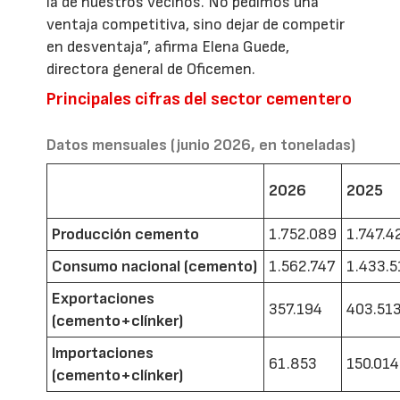
la de nuestros vecinos. No pedimos una
ventaja competitiva, sino dejar de competir
en desventaja”, afirma Elena Guede,
directora general de Oficemen.
Principales cifras del sector cementero
Datos mensuales (junio 2026, en toneladas)
2026
2025
Producción cemento
1.752.089
1.747.4
Consumo nacional (cemento)
1.562.747
1.433.5
Exportaciones
357.194
403.51
(cemento+clínker)
Importaciones
61.853
150.014
(cemento+clínker)