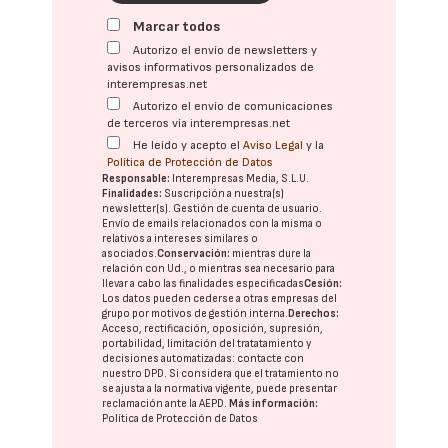
Marcar todos
Autorizo el envío de newsletters y
avisos informativos personalizados de
interempresas.net
Autorizo el envío de comunicaciones
de terceros vía interempresas.net
He leído y acepto el
Aviso Legal
y la
Política de Protección de Datos
Responsable:
Interempresas Media, S.L.U.
Finalidades:
Suscripción a nuestra(s)
newsletter(s). Gestión de cuenta de usuario.
Envío de emails relacionados con la misma o
relativos a intereses similares o
asociados.
Conservación:
mientras dure la
relación con Ud., o mientras sea necesario para
llevar a cabo las finalidades especificadas
Cesión:
Los datos pueden cederse a otras
empresas del
grupo
por motivos de gestión interna.
Derechos:
Acceso, rectificación, oposición, supresión,
portabilidad, limitación del tratatamiento y
decisiones automatizadas:
contacte con
nuestro DPD
. Si considera que el tratamiento no
se ajusta a la normativa vigente, puede presentar
reclamación ante la
AEPD
.
Más información:
Política de Protección de Datos