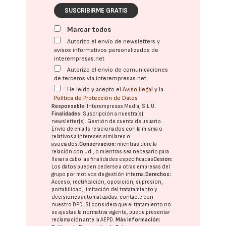
SUSCRIBIRME GRATIS
Marcar todos
Autorizo el envío de newsletters y
avisos informativos personalizados de
interempresas.net
Autorizo el envío de comunicaciones
de terceros vía interempresas.net
He leído y acepto el
Aviso Legal
y la
Política de Protección de Datos
Responsable:
Interempresas Media, S.L.U.
Finalidades:
Suscripción a nuestra(s)
newsletter(s). Gestión de cuenta de usuario.
Envío de emails relacionados con la misma o
relativos a intereses similares o
asociados.
Conservación:
mientras dure la
relación con Ud., o mientras sea necesario para
llevar a cabo las finalidades especificadas
Cesión:
Los datos pueden cederse a otras
empresas del
grupo
por motivos de gestión interna.
Derechos:
Acceso, rectificación, oposición, supresión,
portabilidad, limitación del tratatamiento y
decisiones automatizadas:
contacte con
nuestro DPD
. Si considera que el tratamiento no
se ajusta a la normativa vigente, puede presentar
reclamación ante la
AEPD
.
Más información: