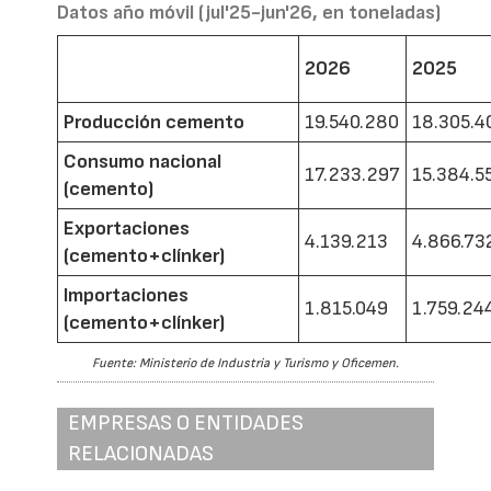
Datos año móvil (jul'25-jun'26, en toneladas)
2026
2025
Producción cemento
19.540.280
18.305.4
Consumo nacional
17.233.297
15.384.5
(cemento)
Exportaciones
4.139.213
4.866.73
(cemento+clínker)
Importaciones
1.815.049
1.759.24
(cemento+clínker)
Fuente: Ministerio de Industria y Turismo y Oficemen.
EMPRESAS O ENTIDADES
RELACIONADAS