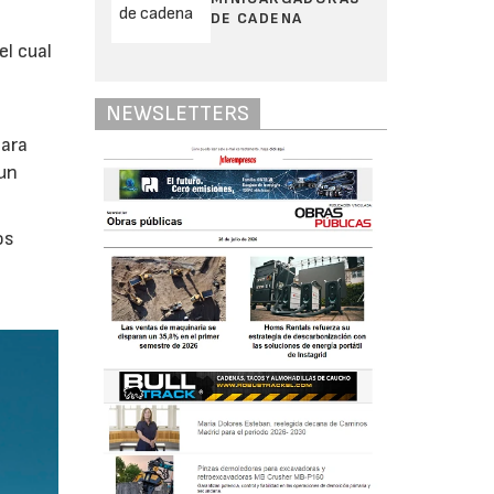
DE CADENA
el cual
NEWSLETTERS
para
 un
os