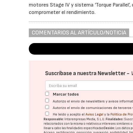
motores Stage IV y sistema ‘Torque Parallel’
comprometer el rendimiento.
COMENTARIOS AL ARTÍCULO/NOTICIA
Suscríbase a nuestra Newsletter -
Marcar todos
Autorizo el envío de newsletters y avisos inform
Autorizo el envío de comunicaciones de terceros 
He leído y acepto el
Aviso Legal
y la
Política de Pr
Responsable:
Interempresas Media, S.L.U.
Finalidades:
Suscri
relacionados con la misma o relativos a intereses similares 
llevar a cabo las finalidades especificadas
Cesión:
Los datos p
Acceso, rectificación, oposición, supresión, portabilidad, l