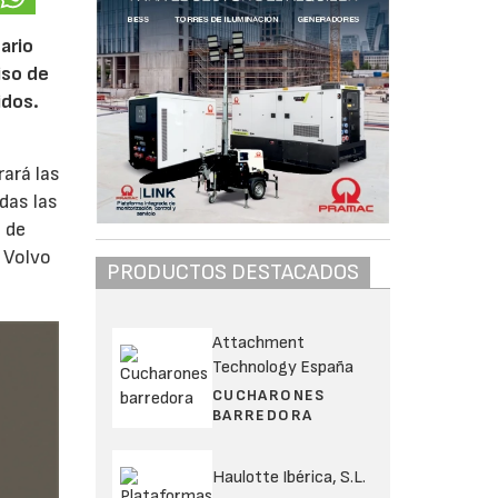
ario
iso de
idos.
rará las
das las
 de
e Volvo
PRODUCTOS DESTACADOS
Attachment
Technology España
CUCHARONES
BARREDORA
Haulotte Ibérica, S.L.