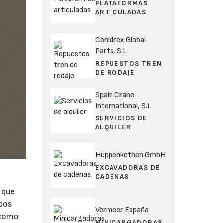
PLATAFORMAS
ARTICULADAS
Cohidrex Global
Parts, S.L
REPUESTOS TREN
DE RODAJE
Spain Crane
International, S.L
SERVICIOS DE
ALQUILER
Huppenkothen GmbH
EXCAVADORAS DE
CADENAS
 que
ipos
Vermeer España
 como
MINICARGADORAS