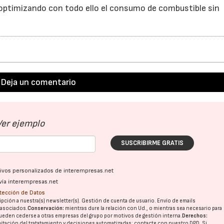
, optimizando con todo ello el consumo de combustible sin
Deja un comentario
Ver ejemplo
SUSCRIBIRME GRATIS
ativos personalizados de interempresas.net
vía interempresas.net
otección de Datos
pción a nuestra(s) newsletter(s). Gestión de cuenta de usuario. Envío de emails
o asociados.
Conservación:
mientras dure la relación con Ud., o mientras sea necesario para
ueden cederse a otras
empresas del grupo
por motivos de gestión interna.
Derechos:
imitación del tratatamiento y decisiones automatizadas:
contacte con nuestro DPD
. Si