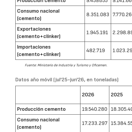
Producción cemento
9.459.655
9.141.6
Consumo nacional
8.351.083
7.770.2
(cemento)
Exportaciones
1.945.191
2.298.8
(cemento+clínker)
Importaciones
482.719
1.023.2
(cemento+clínker)
Fuente: Ministerio de Industria y Turismo y Oficemen.
Datos año móvil (jul'25-jun'26, en toneladas)
2026
2025
Producción cemento
19.540.280
18.305.4
Consumo nacional
17.233.297
15.384.5
(cemento)