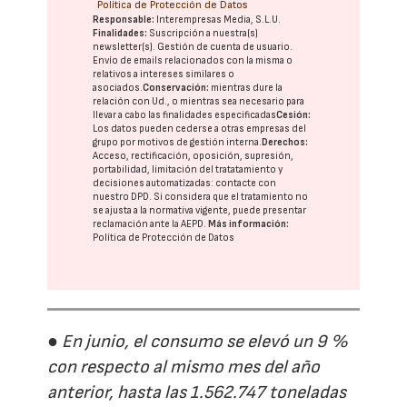
Política de Protección de Datos
Responsable:
Interempresas Media, S.L.U.
Finalidades:
Suscripción a nuestra(s)
newsletter(s). Gestión de cuenta de usuario.
Envío de emails relacionados con la misma o
relativos a intereses similares o
asociados.
Conservación:
mientras dure la
relación con Ud., o mientras sea necesario para
llevar a cabo las finalidades especificadas
Cesión:
Los datos pueden cederse a otras
empresas del
grupo
por motivos de gestión interna.
Derechos:
Acceso, rectificación, oposición, supresión,
portabilidad, limitación del tratatamiento y
decisiones automatizadas:
contacte con
nuestro DPD
. Si considera que el tratamiento no
se ajusta a la normativa vigente, puede presentar
reclamación ante la
AEPD
.
Más información:
Política de Protección de Datos
● En junio, el consumo se elevó un 9 %
con respecto al mismo mes del año
anterior, hasta las 1.562.747 toneladas