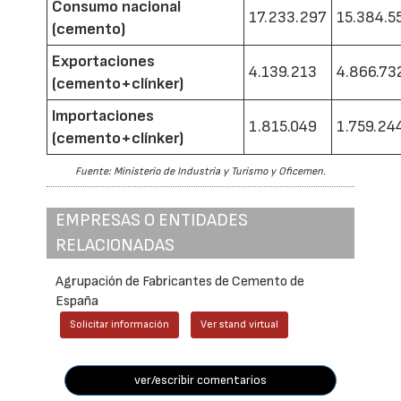
Consumo nacional
17.233.297
15.384.5
(cemento)
Exportaciones
4.139.213
4.866.73
(cemento+clínker)
Importaciones
1.815.049
1.759.24
(cemento+clínker)
Fuente: Ministerio de Industria y Turismo y Oficemen.
EMPRESAS O ENTIDADES
RELACIONADAS
Agrupación de Fabricantes de Cemento de
España
Solicitar información
Ver stand virtual
ver/escribir comentarios