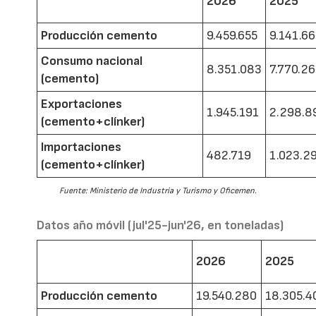
2026
2025
Producción cemento
9.459.655
9.141.6
Consumo nacional
8.351.083
7.770.2
(cemento)
Exportaciones
1.945.191
2.298.8
(cemento+clínker)
Importaciones
482.719
1.023.2
(cemento+clínker)
Fuente: Ministerio de Industria y Turismo y Oficemen.
Datos año móvil (jul'25-jun'26, en toneladas)
2026
2025
Producción cemento
19.540.280
18.305.4