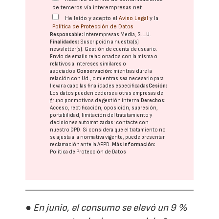
de terceros vía interempresas.net
He leído y acepto el
Aviso Legal
y la
Política de Protección de Datos
Responsable:
Interempresas Media, S.L.U.
Finalidades:
Suscripción a nuestra(s)
newsletter(s). Gestión de cuenta de usuario.
Envío de emails relacionados con la misma o
relativos a intereses similares o
asociados.
Conservación:
mientras dure la
relación con Ud., o mientras sea necesario para
llevar a cabo las finalidades especificadas
Cesión:
Los datos pueden cederse a otras
empresas del
grupo
por motivos de gestión interna.
Derechos:
Acceso, rectificación, oposición, supresión,
portabilidad, limitación del tratatamiento y
decisiones automatizadas:
contacte con
nuestro DPD
. Si considera que el tratamiento no
se ajusta a la normativa vigente, puede presentar
reclamación ante la
AEPD
.
Más información:
Política de Protección de Datos
● En junio, el consumo se elevó un 9 %