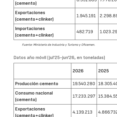
(cemento)
Exportaciones
1.945.191
2.298.8
(cemento+clínker)
Importaciones
482.719
1.023.2
(cemento+clínker)
Fuente: Ministerio de Industria y Turismo y Oficemen.
Datos año móvil (jul'25-jun'26, en toneladas)
2026
2025
Producción cemento
19.540.280
18.305.4
Consumo nacional
17.233.297
15.384.5
(cemento)
Exportaciones
4.139.213
4.866.73
(cemento+clínker)