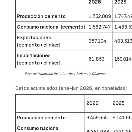
2026
2025
Producción cemento
1.752.089
1.747.4
Consumo nacional (cemento)
1.562.747
1.433.5
Exportaciones
357.194
403.51
(cemento+clínker)
Importaciones
61.853
150.014
(cemento+clínker)
Fuente: Ministerio de Industria y Turismo y Oficemen.
Datos acumulados (ene-jun 2026, en toneladas)
2026
2025
Producción cemento
9.459.655
9.141.6
Consumo nacional
8.351.083
7.770.2