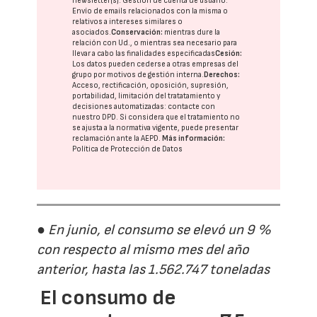
newsletter(s). Gestión de cuenta de usuario.
Envío de emails relacionados con la misma o
relativos a intereses similares o
asociados.
Conservación:
mientras dure la
relación con Ud., o mientras sea necesario para
llevar a cabo las finalidades especificadas
Cesión:
Los datos pueden cederse a otras
empresas del
grupo
por motivos de gestión interna.
Derechos:
Acceso, rectificación, oposición, supresión,
portabilidad, limitación del tratatamiento y
decisiones automatizadas:
contacte con
nuestro DPD
. Si considera que el tratamiento no
se ajusta a la normativa vigente, puede presentar
reclamación ante la
AEPD
.
Más información:
Política de Protección de Datos
● En junio, el consumo se elevó un 9 %
con respecto al mismo mes del año
anterior, hasta las 1.562.747 toneladas
El consumo de