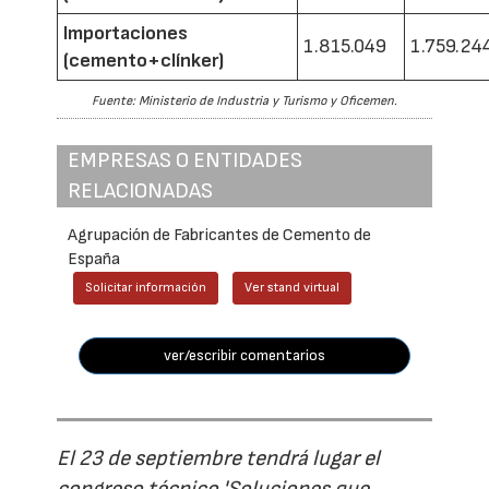
Importaciones
1.815.049
1.759.24
(cemento+clínker)
Fuente: Ministerio de Industria y Turismo y Oficemen.
EMPRESAS O ENTIDADES
RELACIONADAS
Agrupación de Fabricantes de Cemento de
España
Solicitar información
Ver stand virtual
ver/escribir comentarios
El 23 de septiembre tendrá lugar el
congreso técnico 'Soluciones que