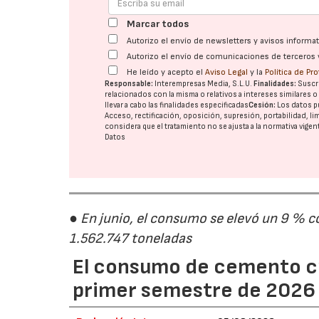
Marcar todos
Autorizo el envío de newsletters y avisos inform
Autorizo el envío de comunicaciones de terceros 
He leído y acepto el
Aviso Legal
y la
Política de Pr
Responsable:
Interempresas Media, S.L.U.
Finalidades:
Suscri
relacionados con la misma o relativos a intereses similares 
llevar a cabo las finalidades especificadas
Cesión:
Los datos p
Acceso, rectificación, oposición, supresión, portabilidad, l
considera que el tratamiento no se ajusta a la normativa vige
Datos
● En junio, el consumo se elevó un 9 % c
1.562.747 toneladas
El consumo de cemento cr
primer semestre de 2026