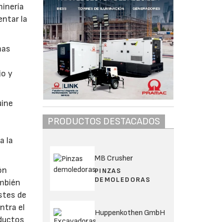
minería
ntar la
mas
jo y
uine
PRODUCTOS DESTACADOS
a la
MB Crusher
ón
PINZAS
DEMOLEDORAS
ambién
stes de
ntra el
Huppenkothen GmbH
oductos