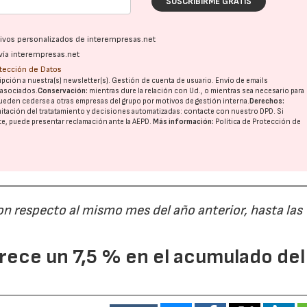
SUSCRIBIRME GRATIS
ativos personalizados de interempresas.net
28/07/2026
30/07/2026
vía interempresas.net
otección de Datos
pción a nuestra(s) newsletter(s). Gestión de cuenta de usuario. Envío de emails
o asociados.
Conservación:
mientras dure la relación con Ud., o mientras sea necesario para
ueden cederse a otras
empresas del grupo
por motivos de gestión interna.
Derechos:
imitación del tratatamiento y decisiones automatizadas:
contacte con nuestro DPD
. Si
nte, puede presentar reclamación ante la
AEPD
.
Más información:
Política de Protección de
on respecto al mismo mes del año anterior, hasta las
ece un 7,5 % en el acumulado del