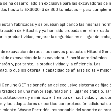
ma se ha desarrollado en exclusiva para las excavadoras de 
adas hasta la EX3600-6 de 360 toneladas – para compleme
i están fabricadas y se prueban aplicando las mismas nor
strucción de Hitachi, y ya han sido probadas en el mercado
la productividad, mejorar la seguridad en el lugar de traba
 de excavación de roca, los nuevos productos Hitachi Gen
al de excavación de la excavadora. El perfil aerodinámico
rón y, por tanto, la productividad y la eficiencia. Las
ad, lo que les otorga la capacidad de afilarse solas y mejor
 Genuine GET se benefician del exclusivo sistema de fijaci
 se traduce en una mayor seguridad en el lugar de trabajo. T
 sustituciones y minimiza el tiempo de inactividad y los co
y los adaptadores de pórtico con protección adicional co
miento. Wayne Partridge, responsable del soporte de pr