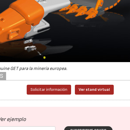
uine GET para la minería europea.
AS
Solicitar información
Ver stand virtual
Ver ejemplo