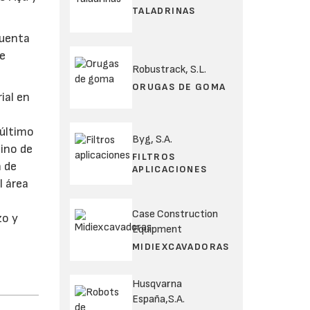
TALADRINAS
cuenta
de
Robustrack, S.L.
ORUGAS DE GOMA
ial en
 último
Byg, S.A.
mino de
FILTROS
n de
APLICACIONES
l área
Case Construction
zo y
Equipment
MIDIEXCAVADORAS
Husqvarna
España,S.A.