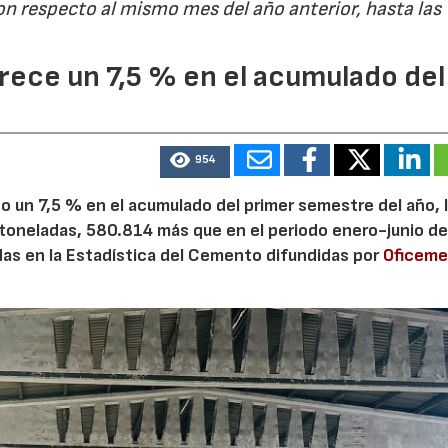
on respecto al mismo mes del año anterior, hasta las
ece un 7,5 % en el acumulado del
28/07/2026
30/07/2026
954
 un 7,5 % en el acumulado del primer semestre del año, 
 toneladas, 580.814 más que en el periodo enero-junio de
adas en la Estadística del Cemento difundidas por
Oficem