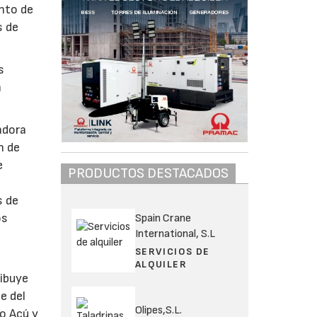
ento de
s de
s
n
adora
n de
e
PRODUCTOS DESTACADOS
s de
os
Spain Crane
International, S.L
SERVICIOS DE
ALQUILER
ribuye
e del
Olipes,S.L.
to Açú y