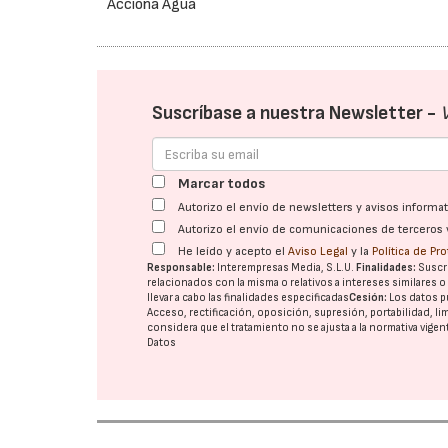
Acciona Agua
Suscríbase a nuestra Newsletter -
Marcar todos
Autorizo el envío de newsletters y avisos inform
Autorizo el envío de comunicaciones de terceros 
He leído y acepto el
Aviso Legal
y la
Política de Pr
Responsable:
Interempresas Media, S.L.U.
Finalidades:
Suscri
relacionados con la misma o relativos a intereses similares 
llevar a cabo las finalidades especificadas
Cesión:
Los datos p
Acceso, rectificación, oposición, supresión, portabilidad, l
considera que el tratamiento no se ajusta a la normativa vige
Datos