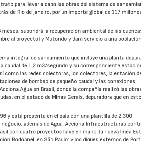
trato para llevar a cabo las obras del sistema de saneami
rás de Rio de Janeiro, por un importe global de 117 millone
36 meses, supondrá la recuperación ambiental de las cuenca
ombre al proyecto) y Mutondo y dará servicio a una població
tema integral de saneamiento que incluye una planta depur
una caudal de 1,2 m3/segundo y su correspondiente estació
 como las redes colectoras, los colectores, la estación d
taciones de bombeo de pequeño caudal y las conexiones
 Acciona Agua en Brasil, donde la compañía realizó las obra
rudas, en el estado de Minas Gerais, depuradora que en est
96 y está presente en el país con una plantilla de 2.300
de negocio, además de Agua. Acciona Infraestructuras cont
asil con cuatro proyectos llave en mano: la nueva línea Est
ación Rodoanel, en São Paulo; y los diques externos de Por