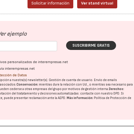
Solicitar información
Ver stand virtual
Ver ejemplo
SUSCRIBIRME GRATIS
ativos personalizados de interempresas.net
vía interempresas.net
otección de Datos
pción a nuestra(s) newsletter(s). Gestión de cuenta de usuario. Envío de emails
o asociados.
Conservación:
mientras dure la relación con Ud., o mientras sea necesario para
ueden cederse a otras
empresas del grupo
por motivos de gestión interna.
Derechos:
imitación del tratatamiento y decisiones automatizadas:
contacte con nuestro DPD
. Si
nte, puede presentar reclamación ante la
AEPD
.
Más información:
Política de Protección de