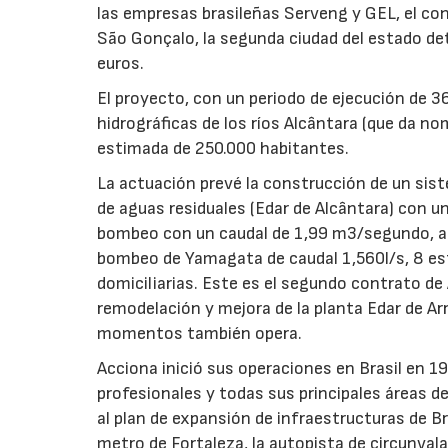
las empresas brasileñas Serveng y GEL, el con
São Gonçalo, la segunda ciudad del estado det
euros.
El proyecto, con un periodo de ejecución de 
hidrográficas de los ríos Alcântara (que da n
estimada de 250.000 habitantes.
La actuación prevé la construcción de un sis
de aguas residuales (Edar de Alcântara) con 
bombeo con un caudal de 1,99 m3/segundo, así
bombeo de Yamagata de caudal 1,560l/s, 8 es
domiciliarias. Este es el segundo contrato de
remodelación y mejora de la planta Edar de Ar
momentos también opera.
Acciona inició sus operaciones en Brasil en 19
profesionales y todas sus principales áreas 
al plan de expansión de infraestructuras de Br
metro de Fortaleza, la autopista de circunval