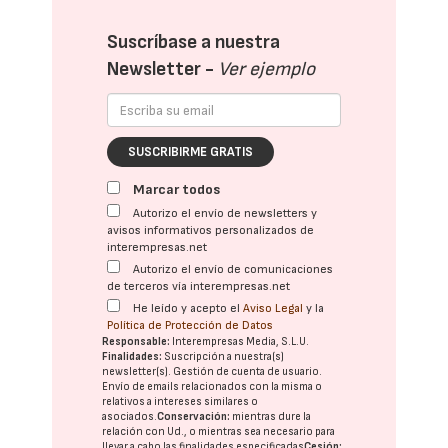
Suscríbase a nuestra
Newsletter -
Ver ejemplo
SUSCRIBIRME GRATIS
Marcar todos
Autorizo el envío de newsletters y
avisos informativos personalizados de
interempresas.net
Autorizo el envío de comunicaciones
de terceros vía interempresas.net
He leído y acepto el
Aviso Legal
y la
Política de Protección de Datos
Responsable:
Interempresas Media, S.L.U.
Finalidades:
Suscripción a nuestra(s)
newsletter(s). Gestión de cuenta de usuario.
Envío de emails relacionados con la misma o
relativos a intereses similares o
asociados.
Conservación:
mientras dure la
relación con Ud., o mientras sea necesario para
llevar a cabo las finalidades especificadas
Cesión: