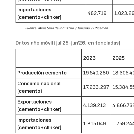
Importaciones
482.719
1.023.2
(cemento+clínker)
Fuente: Ministerio de Industria y Turismo y Oficemen.
Datos año móvil (jul'25-jun'26, en toneladas)
2026
2025
Producción cemento
19.540.280
18.305.4
Consumo nacional
17.233.297
15.384.5
(cemento)
Exportaciones
4.139.213
4.866.73
(cemento+clínker)
Importaciones
1.815.049
1.759.24
(cemento+clínker)