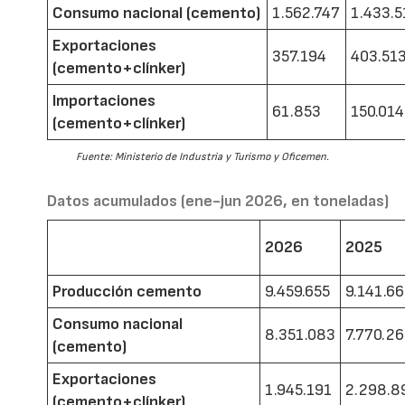
Consumo nacional (cemento)
1.562.747
1.433.5
Exportaciones
357.194
403.51
(cemento+clínker)
Importaciones
61.853
150.014
(cemento+clínker)
Fuente: Ministerio de Industria y Turismo y Oficemen.
Datos acumulados (ene-jun 2026, en toneladas)
2026
2025
Producción cemento
9.459.655
9.141.6
Consumo nacional
8.351.083
7.770.2
(cemento)
Exportaciones
1.945.191
2.298.8
(cemento+clínker)