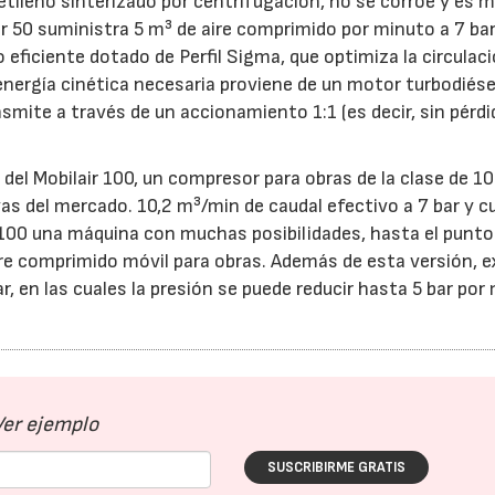
etileno sinterizado por centrifugación, no se corroe y es 
ir 50 suministra 5 m³ de aire comprimido por minuto a 7 bar
eficiente dotado de Perfil Sigma, que optimiza la circulaci
energía cinética necesaria proviene de un motor turbodiése
nsmite a través de un accionamiento 1:1 (es decir, sin pérdi
 del Mobilair 100, un compresor para obras de la clase de 10
as del mercado. 10,2 m³/min de caudal efectivo a 7 bar y c
r 100 una máquina con muchas posibilidades, hasta el punto
aire comprimido móvil para obras. Además de esta versión, 
r, en las cuales la presión se puede reducir hasta 5 bar por
Ver ejemplo
SUSCRIBIRME GRATIS