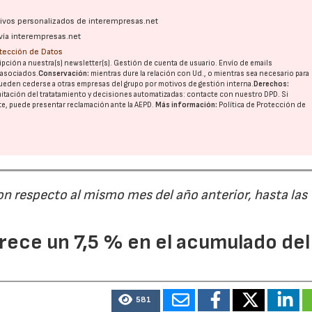
ativos personalizados de interempresas.net
vía interempresas.net
28/07/2026
30/07/2026
otección de Datos
pción a nuestra(s) newsletter(s). Gestión de cuenta de usuario. Envío de emails
o asociados.
Conservación:
mientras dure la relación con Ud., o mientras sea necesario para
ueden cederse a otras
empresas del grupo
por motivos de gestión interna.
Derechos:
imitación del tratatamiento y decisiones automatizadas:
contacte con nuestro DPD
. Si
nte, puede presentar reclamación ante la
AEPD
.
Más información:
Política de Protección de
on respecto al mismo mes del año anterior, hasta las
ece un 7,5 % en el acumulado del
581