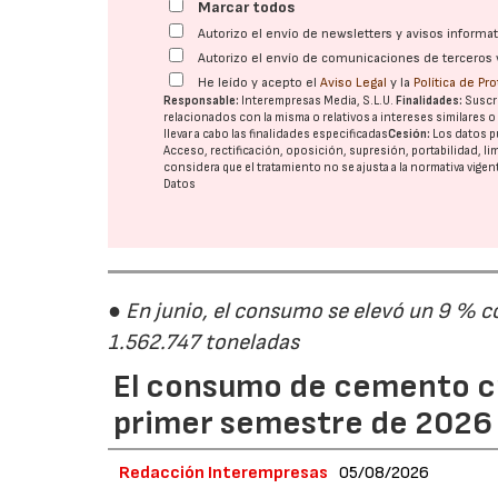
Marcar todos
Autorizo el envío de newsletters y avisos inform
Autorizo el envío de comunicaciones de terceros 
He leído y acepto el
Aviso Legal
y la
Política de Pr
Responsable:
Interempresas Media, S.L.U.
Finalidades:
Suscri
relacionados con la misma o relativos a intereses similares 
llevar a cabo las finalidades especificadas
Cesión:
Los datos p
Acceso, rectificación, oposición, supresión, portabilidad, l
considera que el tratamiento no se ajusta a la normativa vige
Datos
● En junio, el consumo se elevó un 9 % c
1.562.747 toneladas
El consumo de cemento cr
primer semestre de 2026
Redacción Interempresas
05/08/2026