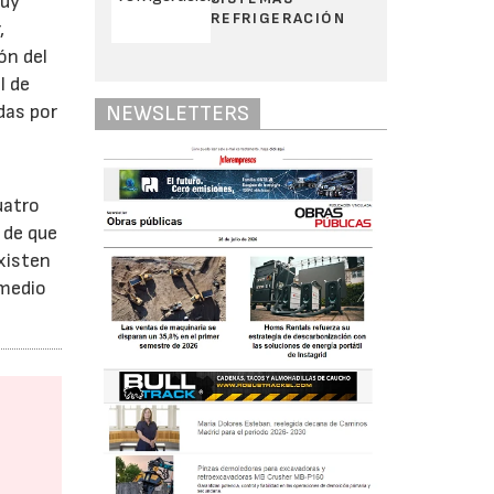
muy
REFRIGERACIÓN
,
ón del
l de
das por
NEWSLETTERS
uatro
 de que
existen
 medio