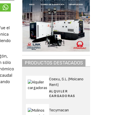
ue el
ónica
ciendo
gón,
PRODUCTOS DESTACADOS
n sólo
onómico
 caudal
Coexu, S.L. (Moicano
zando
Rent)
ALQUILER
CARGADORAS
Tecymacan