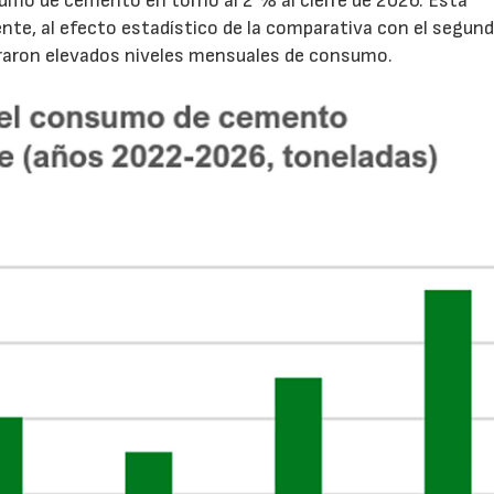
sumo de cemento en torno al 2 % al cierre de 2026. Esta
nte, al efecto estadístico de la comparativa con el segun
traron elevados niveles mensuales de consumo.