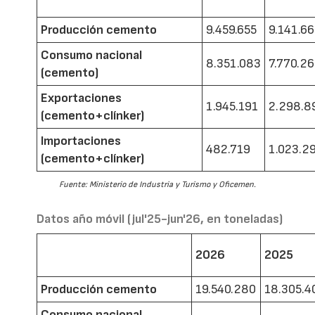
Producción cemento
9.459.655
9.141.6
Consumo nacional
8.351.083
7.770.2
(cemento)
Exportaciones
1.945.191
2.298.8
(cemento+clínker)
Importaciones
482.719
1.023.2
(cemento+clínker)
Fuente: Ministerio de Industria y Turismo y Oficemen.
Datos año móvil (jul'25-jun'26, en toneladas)
2026
2025
Producción cemento
19.540.280
18.305.4
Consumo nacional