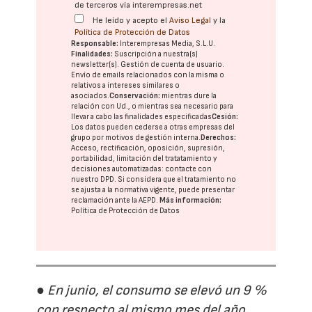
de terceros vía interempresas.net
He leído y acepto el
Aviso Legal
y la
Política de Protección de Datos
Responsable:
Interempresas Media, S.L.U.
Finalidades:
Suscripción a nuestra(s)
newsletter(s). Gestión de cuenta de usuario.
Envío de emails relacionados con la misma o
relativos a intereses similares o
asociados.
Conservación:
mientras dure la
relación con Ud., o mientras sea necesario para
llevar a cabo las finalidades especificadas
Cesión:
Los datos pueden cederse a otras
empresas del
grupo
por motivos de gestión interna.
Derechos:
Acceso, rectificación, oposición, supresión,
portabilidad, limitación del tratatamiento y
decisiones automatizadas:
contacte con
nuestro DPD
. Si considera que el tratamiento no
se ajusta a la normativa vigente, puede presentar
reclamación ante la
AEPD
.
Más información:
Política de Protección de Datos
● En junio, el consumo se elevó un 9 %
con respecto al mismo mes del año