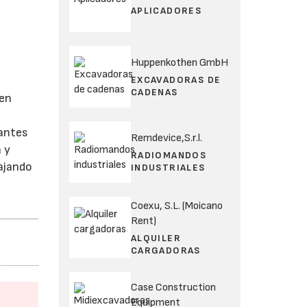
APLICADORES
Huppenkothen GmbH
EXCAVADORAS DE
CADENAS
 en
cantes
Remdevice,S.r.l.
 y
RADIOMANDOS
bajando
INDUSTRIALES
Coexu, S.L. (Moicano
Rent)
ALQUILER
CARGADORAS
Case Construction
Equipment