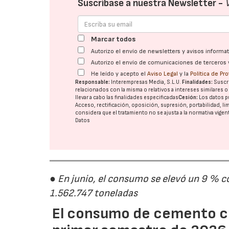
Suscríbase a nuestra Newsletter -
Marcar todos
Autorizo el envío de newsletters y avisos inform
Autorizo el envío de comunicaciones de terceros 
He leído y acepto el
Aviso Legal
y la
Política de Pr
Responsable:
Interempresas Media, S.L.U.
Finalidades:
Suscri
relacionados con la misma o relativos a intereses similares 
llevar a cabo las finalidades especificadas
Cesión:
Los datos p
Acceso, rectificación, oposición, supresión, portabilidad, l
considera que el tratamiento no se ajusta a la normativa vige
Datos
● En junio, el consumo se elevó un 9 % c
1.562.747 toneladas
El consumo de cemento cr