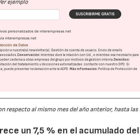
Ver ejemplo
SUSCRIBIRME GRATIS
ativos personalizados de interempresas.net
vía interempresas.net
otección de Datos
pción a nuestra(s) newsletter(s). Gestión de cuenta de usuario. Envío de emails
o asociados.
Conservación:
mientras dure la relación con Ud., o mientras sea necesario para
ueden cederse a otras
empresas del grupo
por motivos de gestión interna.
Derechos:
imitación del tratatamiento y decisiones automatizadas:
contacte con nuestro DPD
. Si
nte, puede presentar reclamación ante la
AEPD
.
Más información:
Política de Protección de
on respecto al mismo mes del año anterior, hasta las
ece un 7,5 % en el acumulado del