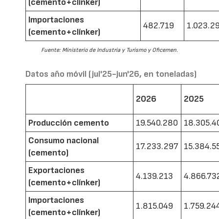
(cemento+clínker)
Importaciones
482.719
1.023.2
(cemento+clínker)
Fuente: Ministerio de Industria y Turismo y Oficemen.
Datos año móvil (jul'25-jun'26, en toneladas)
2026
2025
Producción cemento
19.540.280
18.305.4
Consumo nacional
17.233.297
15.384.5
(cemento)
Exportaciones
4.139.213
4.866.73
(cemento+clínker)
Importaciones
1.815.049
1.759.24
(cemento+clínker)