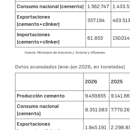
Consumo nacional (cemento)
1.562.747
1.433.5
Exportaciones
357.194
403.51
(cemento+clínker)
Importaciones
61.853
150.014
(cemento+clínker)
Fuente: Ministerio de Industria y Turismo y Oficemen.
Datos acumulados (ene-jun 2026, en toneladas)
2026
2025
Producción cemento
9.459.655
9.141.6
Consumo nacional
8.351.083
7.770.2
(cemento)
Exportaciones
1.945.191
2.298.8