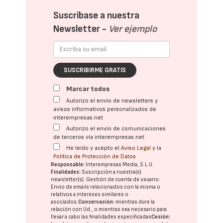
Suscríbase a nuestra
Newsletter -
Ver ejemplo
SUSCRIBIRME GRATIS
Marcar todos
Autorizo el envío de newsletters y
avisos informativos personalizados de
interempresas.net
Autorizo el envío de comunicaciones
de terceros vía interempresas.net
He leído y acepto el
Aviso Legal
y la
Política de Protección de Datos
Responsable:
Interempresas Media, S.L.U.
Finalidades:
Suscripción a nuestra(s)
newsletter(s). Gestión de cuenta de usuario.
Envío de emails relacionados con la misma o
relativos a intereses similares o
asociados.
Conservación:
mientras dure la
relación con Ud., o mientras sea necesario para
llevar a cabo las finalidades especificadas
Cesión: