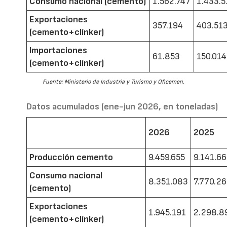
Consumo nacional (cemento)
1.562.747
1.433.5
Exportaciones
357.194
403.51
(cemento+clínker)
Importaciones
61.853
150.014
(cemento+clínker)
Fuente: Ministerio de Industria y Turismo y Oficemen.
Datos acumulados (ene-jun 2026, en toneladas)
2026
2025
Producción cemento
9.459.655
9.141.6
Consumo nacional
8.351.083
7.770.2
(cemento)
Exportaciones
1.945.191
2.298.8
(cemento+clínker)