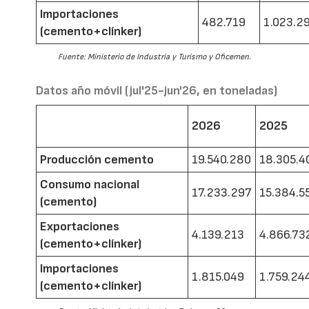
Importaciones
482.719
1.023.2
(cemento+clínker)
Fuente: Ministerio de Industria y Turismo y Oficemen.
Datos año móvil (jul'25-jun'26, en toneladas)
2026
2025
Producción cemento
19.540.280
18.305.4
Consumo nacional
17.233.297
15.384.5
(cemento)
Exportaciones
4.139.213
4.866.73
(cemento+clínker)
Importaciones
1.815.049
1.759.24
(cemento+clínker)