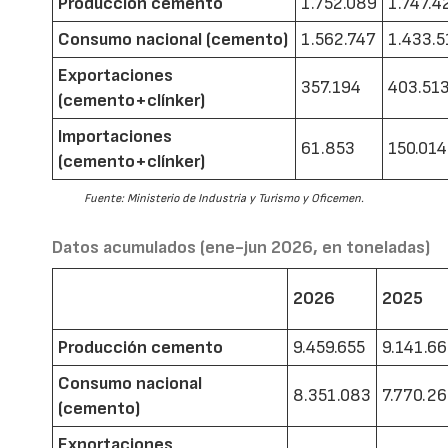
Producción cemento
1.752.089
1.747.4
Consumo nacional (cemento)
1.562.747
1.433.5
Exportaciones
357.194
403.51
(cemento+clínker)
Importaciones
61.853
150.014
(cemento+clínker)
Fuente: Ministerio de Industria y Turismo y Oficemen.
Datos acumulados (ene-jun 2026, en toneladas)
2026
2025
Producción cemento
9.459.655
9.141.6
Consumo nacional
8.351.083
7.770.2
(cemento)
Exportaciones