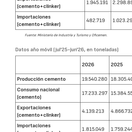
1.945.191
2.298.8
(cemento+clínker)
Importaciones
482.719
1.023.2
(cemento+clínker)
Fuente: Ministerio de Industria y Turismo y Oficemen.
Datos año móvil (jul'25-jun'26, en toneladas)
2026
2025
Producción cemento
19.540.280
18.305.4
Consumo nacional
17.233.297
15.384.5
(cemento)
Exportaciones
4.139.213
4.866.73
(cemento+clínker)
Importaciones
1.815.049
1.759.24