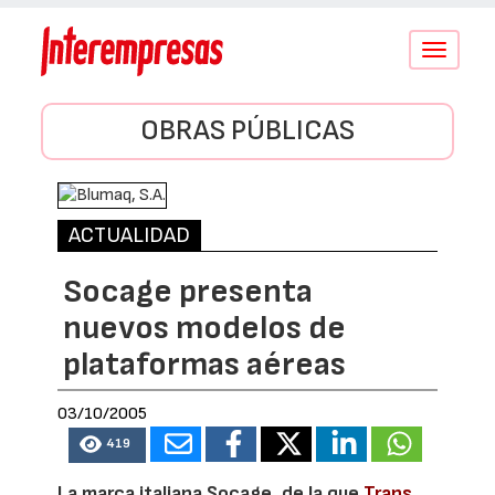
Conmutar
navegació
OBRAS PÚBLICAS
ACTUALIDAD
Socage presenta
nuevos modelos de
plataformas aéreas
03/10/2005
419
La marca italiana Socage, de la que
Trans