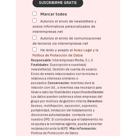
SUSCRIBIRME GRATIS
Marcar todos
Autorizo el envío de newsletters y
avisos informativos personalizados de
interempresas.net
Autorizo el envío de comunicaciones
de terceros vía interempresas.net
He leído y acepto el
Aviso Legal
y la
Política de Protección de Datos
Responsable:
Interempresas Media, S.L.U.
Finalidades:
Suscripción a nuestra(s)
newsletter(s). Gestión de cuenta de usuario.
Envío de emails relacionados con la misma o
relativos a intereses similares o
asociados.
Conservación:
mientras dure la
relación con Ud., o mientras sea necesario para
llevar a cabo las finalidades especificadas
Cesión:
Los datos pueden cederse a otras
empresas del
grupo
por motivos de gestión interna.
Derechos:
Acceso, rectificación, oposición, supresión,
portabilidad, limitación del tratatamiento y
decisiones automatizadas:
contacte con
nuestro DPD
. Si considera que el tratamiento no
se ajusta a la normativa vigente, puede presentar
reclamación ante la
AEPD
.
Más información:
Política de Protección de Datos