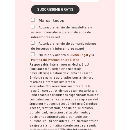
SUSCRIBIRME GRATIS
Marcar todos
Autorizo el envío de newsletters y
avisos informativos personalizados de
interempresas.net
Autorizo el envío de comunicaciones
de terceros vía interempresas.net
He leído y acepto el
Aviso Legal
y la
Política de Protección de Datos
Responsable:
Interempresas Media, S.L.U.
Finalidades:
Suscripción a nuestra(s)
newsletter(s). Gestión de cuenta de usuario.
Envío de emails relacionados con la misma o
relativos a intereses similares o
asociados.
Conservación:
mientras dure la
relación con Ud., o mientras sea necesario para
llevar a cabo las finalidades especificadas
Cesión:
Los datos pueden cederse a otras
empresas del
grupo
por motivos de gestión interna.
Derechos:
Acceso, rectificación, oposición, supresión,
portabilidad, limitación del tratatamiento y
decisiones automatizadas:
contacte con
nuestro DPD
. Si considera que el tratamiento no
se ajusta a la normativa vigente, puede presentar
reclamación ante la
AEPD
.
Más información: