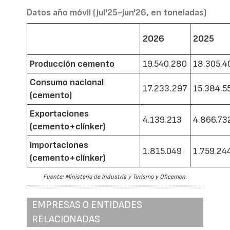
Datos año móvil (jul'25-jun'26, en toneladas)
2026
2025
Producción cemento
19.540.280
18.305.4
Consumo nacional
17.233.297
15.384.5
(cemento)
Exportaciones
4.139.213
4.866.73
(cemento+clínker)
Importaciones
1.815.049
1.759.24
(cemento+clínker)
Fuente: Ministerio de Industria y Turismo y Oficemen.
EMPRESAS O ENTIDADES
RELACIONADAS