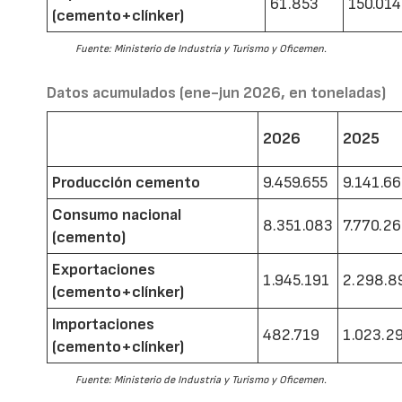
61.853
150.014
(cemento+clínker)
Fuente: Ministerio de Industria y Turismo y Oficemen.
Datos acumulados (ene-jun 2026, en toneladas)
2026
2025
Producción cemento
9.459.655
9.141.6
Consumo nacional
8.351.083
7.770.2
(cemento)
Exportaciones
1.945.191
2.298.8
(cemento+clínker)
Importaciones
482.719
1.023.2
(cemento+clínker)
Fuente: Ministerio de Industria y Turismo y Oficemen.