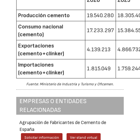
2026
2025
Producción cemento
19.540.280
18.305.4
Consumo nacional
17.233.297
15.384.5
(cemento)
Exportaciones
4.139.213
4.866.73
(cemento+clínker)
Importaciones
1.815.049
1.759.24
(cemento+clínker)
Fuente: Ministerio de Industria y Turismo y Oficemen.
EMPRESAS O ENTIDADES
RELACIONADAS
Agrupación de Fabricantes de Cemento de
España
Solicitar información
Ver stand virtual