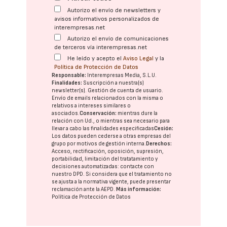
Autorizo el envío de newsletters y
avisos informativos personalizados de
interempresas.net
Autorizo el envío de comunicaciones
de terceros vía interempresas.net
He leído y acepto el
Aviso Legal
y la
Política de Protección de Datos
Responsable:
Interempresas Media, S.L.U.
Finalidades:
Suscripción a nuestra(s)
newsletter(s). Gestión de cuenta de usuario.
Envío de emails relacionados con la misma o
relativos a intereses similares o
asociados.
Conservación:
mientras dure la
relación con Ud., o mientras sea necesario para
llevar a cabo las finalidades especificadas
Cesión:
Los datos pueden cederse a otras
empresas del
grupo
por motivos de gestión interna.
Derechos:
Acceso, rectificación, oposición, supresión,
portabilidad, limitación del tratatamiento y
decisiones automatizadas:
contacte con
nuestro DPD
. Si considera que el tratamiento no
se ajusta a la normativa vigente, puede presentar
reclamación ante la
AEPD
.
Más información:
Política de Protección de Datos