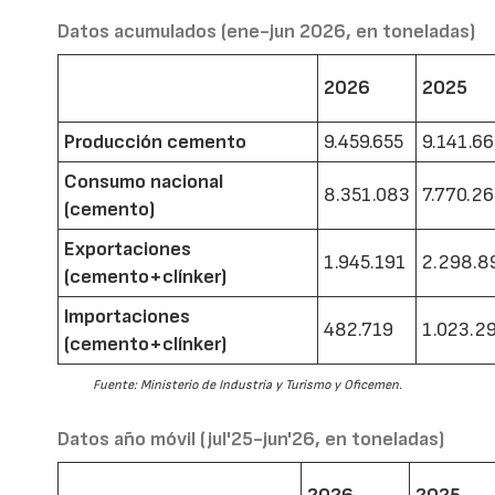
Datos acumulados (ene-jun 2026, en toneladas)
2026
2025
Producción cemento
9.459.655
9.141.6
Consumo nacional
8.351.083
7.770.2
(cemento)
Exportaciones
1.945.191
2.298.8
(cemento+clínker)
Importaciones
482.719
1.023.2
(cemento+clínker)
Fuente: Ministerio de Industria y Turismo y Oficemen.
Datos año móvil (jul'25-jun'26, en toneladas)