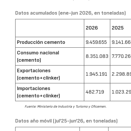
Datos acumulados (ene-jun 2026, en toneladas)
2026
2025
Producción cemento
9.459.655
9.141.6
Consumo nacional
8.351.083
7.770.2
(cemento)
Exportaciones
1.945.191
2.298.8
(cemento+clínker)
Importaciones
482.719
1.023.2
(cemento+clínker)
Fuente: Ministerio de Industria y Turismo y Oficemen.
Datos año móvil (jul'25-jun'26, en toneladas)