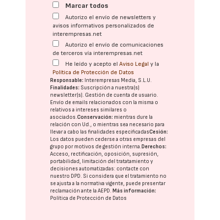
Marcar todos
Autorizo el envío de newsletters y
avisos informativos personalizados de
interempresas.net
Autorizo el envío de comunicaciones
de terceros vía interempresas.net
He leído y acepto el
Aviso Legal
y la
Política de Protección de Datos
Responsable:
Interempresas Media, S.L.U.
Finalidades:
Suscripción a nuestra(s)
newsletter(s). Gestión de cuenta de usuario.
Envío de emails relacionados con la misma o
relativos a intereses similares o
asociados.
Conservación:
mientras dure la
relación con Ud., o mientras sea necesario para
llevar a cabo las finalidades especificadas
Cesión:
Los datos pueden cederse a otras
empresas del
grupo
por motivos de gestión interna.
Derechos:
Acceso, rectificación, oposición, supresión,
portabilidad, limitación del tratatamiento y
decisiones automatizadas:
contacte con
nuestro DPD
. Si considera que el tratamiento no
se ajusta a la normativa vigente, puede presentar
reclamación ante la
AEPD
.
Más información:
Política de Protección de Datos