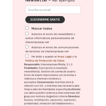
Newsletter -
Ver ejemplo
SUSCRIBIRME GRATIS
Marcar todos
Autorizo el envío de newsletters y
avisos informativos personalizados de
interempresas.net
Autorizo el envío de comunicaciones
de terceros vía interempresas.net
He leído y acepto el
Aviso Legal
y la
Política de Protección de Datos
Responsable:
Interempresas Media, S.L.U.
Finalidades:
Suscripción a nuestra(s)
newsletter(s). Gestión de cuenta de usuario.
Envío de emails relacionados con la misma o
relativos a intereses similares o
asociados.
Conservación:
mientras dure la
relación con Ud., o mientras sea necesario para
llevar a cabo las finalidades especificadas
Cesión:
Los datos pueden cederse a otras
empresas del
grupo
por motivos de gestión interna.
Derechos:
Acceso, rectificación, oposición, supresión,
portabilidad, limitación del tratatamiento y