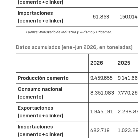
(cemento+clínker)
Importaciones
61.853
150.014
(cemento+clínker)
Fuente: Ministerio de Industria y Turismo y Oficemen.
Datos acumulados (ene-jun 2026, en toneladas)
2026
2025
Producción cemento
9.459.655
9.141.6
Consumo nacional
8.351.083
7.770.2
(cemento)
Exportaciones
1.945.191
2.298.8
(cemento+clínker)
Importaciones
482.719
1.023.2
(cemento+clínker)