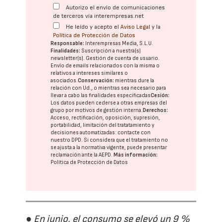
Autorizo el envío de comunicaciones
de terceros vía interempresas.net
He leído y acepto el
Aviso Legal
y la
Política de Protección de Datos
Responsable:
Interempresas Media, S.L.U.
Finalidades:
Suscripción a nuestra(s)
newsletter(s). Gestión de cuenta de usuario.
Envío de emails relacionados con la misma o
relativos a intereses similares o
asociados.
Conservación:
mientras dure la
relación con Ud., o mientras sea necesario para
llevar a cabo las finalidades especificadas
Cesión:
Los datos pueden cederse a otras
empresas del
grupo
por motivos de gestión interna.
Derechos:
Acceso, rectificación, oposición, supresión,
portabilidad, limitación del tratatamiento y
decisiones automatizadas:
contacte con
nuestro DPD
. Si considera que el tratamiento no
se ajusta a la normativa vigente, puede presentar
reclamación ante la
AEPD
.
Más información:
Política de Protección de Datos
● En junio, el consumo se elevó un 9 %