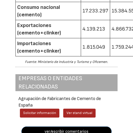
Consumo nacional
17.233.297
15.384.5
(cemento)
Exportaciones
4.139.213
4.866.73
(cemento+clínker)
Importaciones
1.815.049
1.759.24
(cemento+clínker)
Fuente: Ministerio de Industria y Turismo y Oficemen.
EMPRESAS O ENTIDADES
RELACIONADAS
Agrupación de Fabricantes de Cemento de
España
Solicitar información
Ver stand virtual
ver/escribir comentarios