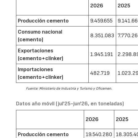
2026
2025
Producción cemento
9.459.655
9.141.6
Consumo nacional
8.351.083
7.770.2
(cemento)
Exportaciones
1.945.191
2.298.8
(cemento+clínker)
Importaciones
482.719
1.023.2
(cemento+clínker)
Fuente: Ministerio de Industria y Turismo y Oficemen.
Datos año móvil (jul'25-jun'26, en toneladas)
2026
2025
Producción cemento
19.540.280
18.305.4